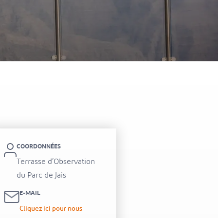
itel Al Hamra Beach Resort
COORDONNÉES
Terrasse d’Observation
du Parc de Jais
E-MAIL
Cliquez ici pour nous