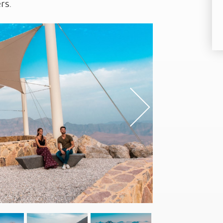
rs.
s
Nex