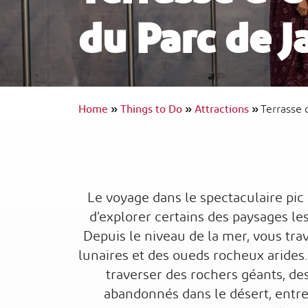
du Parc de J
InterContinental Ras Al Khaimah Mina 
Arab Resort & Spa
Voyage accessible
Home
»
Things to Do
»
Attractions
»
Terrasse 
Le voyage dans le spectaculaire pi
d’explorer certains des paysages les
Depuis le niveau de la mer, vous tr
lunaires et des oueds rocheux arides
traverser des rochers géants, des
abandonnés dans le désert, entr