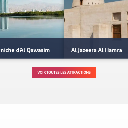
niche d’Al Qawasim
Al Jazeera Al Hamra
œur de Ras Al Khaimah se
Les perles, depuis la préhistoire
VOIR TOUTES LES ATTRACTIONS
ve une magnifique étendue
été d'une grande importance
égée de mangroves qui…
symbolique et sociale; de
nombreuses…