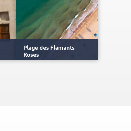
Plage des Flamants
Roses
, ont
Cachée par d'imposantes dunes,
Flamingo Beach (la Plage des
Flamants Roses) est le lieu de…