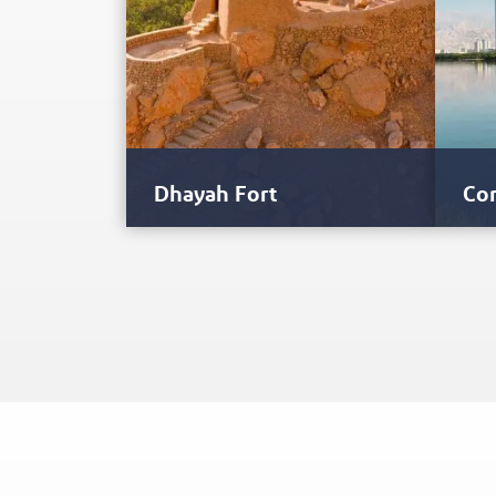
Dhayah Fort
Cor
Le fort de Dhayah, qui ressemble à
Au c
un château, figure sur la liste
trou
indicative du…
prot