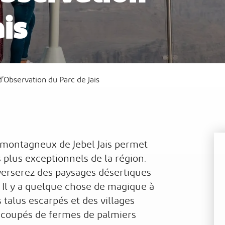
ais
Al
Waldorf Astoria Ras Al Khaimah
Sof
d’Observation du Parc de Jais
c montagneux de Jebel Jais permet
 plus exceptionnels de la région.
averserez des paysages désertiques
. Il y a quelque chose de magique à
 talus escarpés et des villages
ecoupés de fermes de palmiers