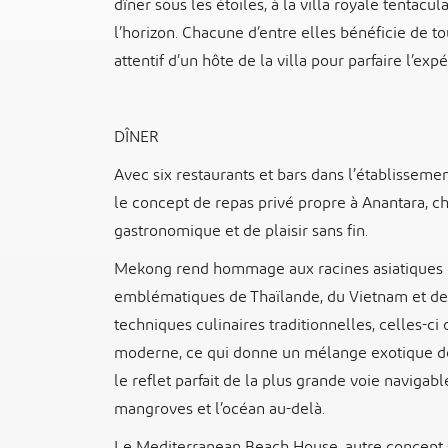
dîner sous les étoiles, à la villa royale tentacu
l’horizon. Chacune d’entre elles bénéficie de t
attentif d’un hôte de la villa pour parfaire l’exp
DÎNER
Avec six restaurants et bars dans l’établisseme
le concept de repas privé propre à Anantara, 
gastronomique et de plaisir sans fin.
Mekong rend hommage aux racines asiatiques d
emblématiques de Thaïlande, du Vietnam et de C
techniques culinaires traditionnelles, celles-ci 
moderne, ce qui donne un mélange exotique de s
le reflet parfait de la plus grande voie navigab
mangroves et l’océan au-delà.
Le Mediterranean Beach House, autre concept s