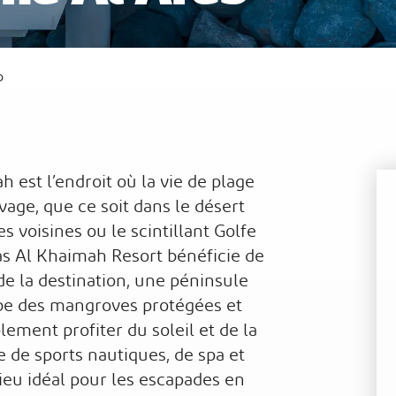
b
Al
Waldorf Astoria Ras Al Khaimah
Sof
 est l’endroit où la vie de plage
age, que ce soit dans le désert
 voisines ou le scintillant Golfe
as Al Khaimah Resort bénéficie de
de la destination, une péninsule
mbe des mangroves protégées et
plement profiter du soleil et de la
 de sports nautiques, de spa et
 lieu idéal pour les escapades en