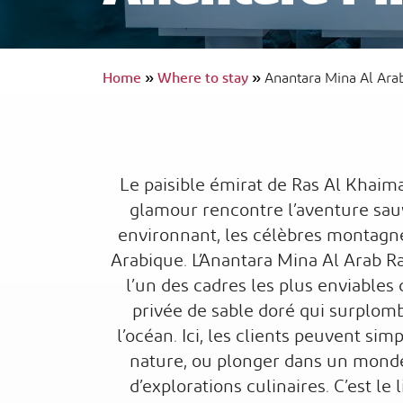
Home
»
Where to stay
»
Anantara Mina Al Ara
InterContinental Ras Al Khaimah Mina 
Arab Resort & Spa
Voyage accessible
Le paisible émirat de Ras Al Khaimah
glamour rencontre l’aventure sauv
environnant, les célèbres montagnes
Arabique. L’Anantara Mina Al Arab R
l’un des cadres les plus enviables 
privée de sable doré qui surplo
l’océan. Ici, les clients peuvent sim
nature, ou plonger dans un monde
d’explorations culinaires. C’est le