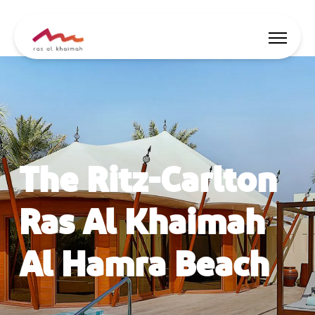
Offres
Soyez inspiré
The Ritz-Carlton
Où loger
Choses à faire
Ras Al Khaimah
Planifiez séjour
Al Hamra Beach
🇫🇷
FR
Fêtes
Cherche