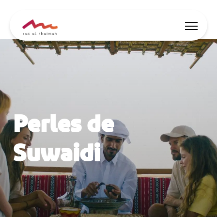
Offres
Soyez inspiré
Perles de
Où loger
Choses à faire
Suwaidi
Planifiez séjour
🇫🇷
FR
Fêtes
Cherche