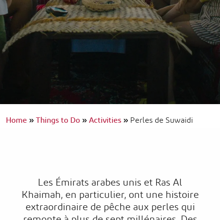
Home
»
Things to Do
»
Activities
»
Perles de Suwaidi
Les Émirats arabes unis et Ras Al
Khaimah, en particulier, ont une histoire
extraordinaire de pêche aux perles qui
remonte à plus de sept millénaires. Des