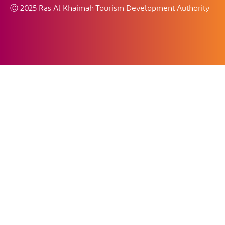
Ⓒ 2025 Ras Al Khaimah Tourism Development Authority