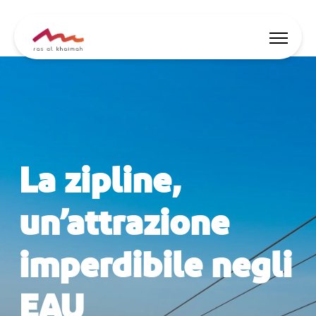
Lasciati ispirare
Dove alloggiare
La zipline,
Cose da fare
Pianifica il viaggio
un’attrazione
imperdibile negli
🇮🇹
IT
Eventi
Ricerca
EAU