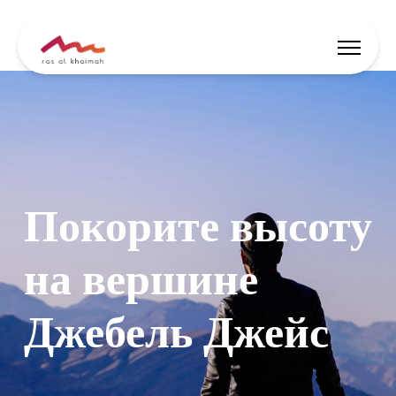
Ұсыныстар
Шабыт алыңыз
Покорите высоту
Қайда тұруға
Не істеу керек
на вершине
Саяхатыңды жоспарла
Джебель Джейс
🇰🇿
KK
Оқиға
Іздеу