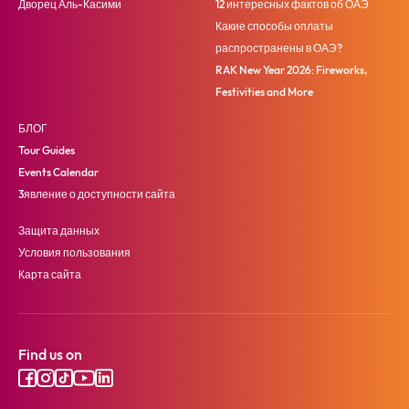
Дворец Аль-Касими
12 интересных фактов об ОАЭ
Какие способы оплаты
распространены в ОАЭ?
RAK New Year 2026: Fireworks,
Festivities and More
БЛОГ
Tour Guides
Events Calendar
3явление о доступности сайта
Защита данных
Условия пользования
Карта сайта
Find us on