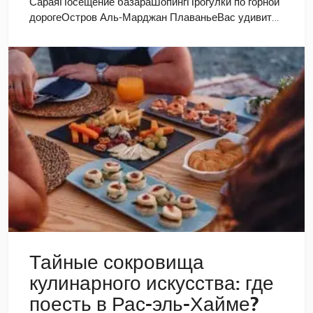
СараяПосещение базараШопингПрогулки по горной
дорогеОстров Аль-Марджан ПлаваньеВас удивит…
Тайные сокровища
кулинарного искусства: где
поесть в Рас-эль-Хайме?