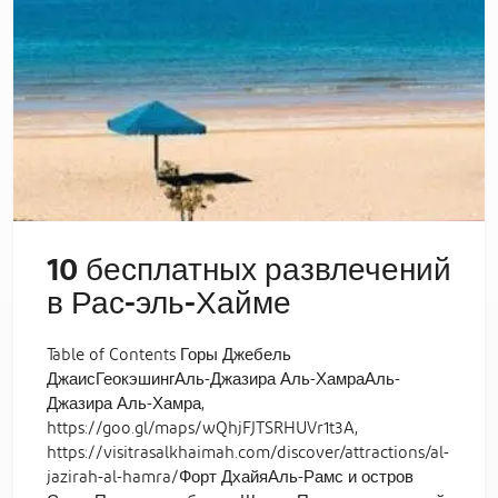
10 бесплатных развлечений
в Рас-эль-Хайме
Table of Contents Горы Джебель
ДжаисГеокэшингАль-Джазира Аль-ХамраАль-
Джазира Аль-Хамра,
https://goo.gl/maps/wQhjFJTSRHUVr1t3A,
https://visitrasalkhaimah.com/discover/attractions/al-
jazirah-al-hamra/Форт ДхайяАль-Рамс и остров