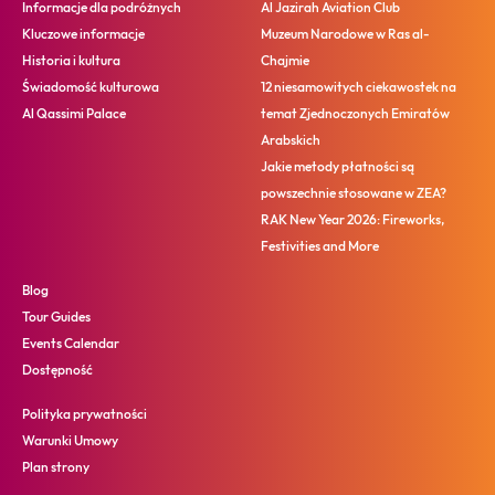
Informacje dla podróżnych
Al Jazirah Aviation Club
Kluczowe informacje
Muzeum Narodowe w Ras al-
Historia i kultura
Chajmie
Świadomość kulturowa
12 niesamowitych ciekawostek na
Al Qassimi Palace
temat Zjednoczonych Emiratów
Arabskich
Jakie metody płatności są
powszechnie stosowane w ZEA?
RAK New Year 2026: Fireworks,
Festivities and More
Blog
Tour Guides
Events Calendar
Dostępność
Polityka prywatności
Warunki Umowy
Plan strony