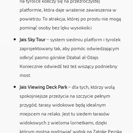
na tyrolce kończy się na przezroczystej
platformie, która daje wrażenie zawieszenia w
powietrzu. To atrakcja, której po prostu nie mogą
pominąć osoby bez lęku wysokości.
Jais Sky Tour
– system siedmiu platform i tyrolek
zaprojektowany tak, aby pomóc odwiedzającym
odkryć pasmo górskie Dżabal al-Dżajs.
Koniecznie odwiedź też też wiszący podniebny
most.
Jais Viewing Deck Park
– dla tych, którzy wolą
spokojniejsze przeżycia na szczycie pełnym
przygód, tarasy widokowe będą idealnym
miejscem na relaks. Jest tu siedem tarasów
widokowych z wieloma lornetkami, dzięki
którym można podziwiać widok na Zatokę Perską