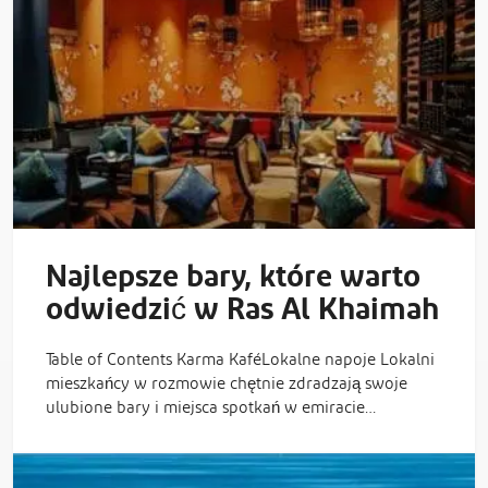
Najlepsze bary, które warto
odwiedzić w Ras Al Khaimah
Table of Contents Karma KaféLokalne napoje Lokalni
mieszkańcy w rozmowie chętnie zdradzają swoje
ulubione bary i miejsca spotkań w emiracie…