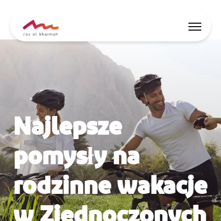
Oferty
Zainspiruj się
Najlepsze
Gdzie się zatrzymać
Co robić tu
pomysły na
Zaplanuj podróż
rodzinne wakacje
🇵🇱
PL
Wydarzenia
w Zjednoczonych