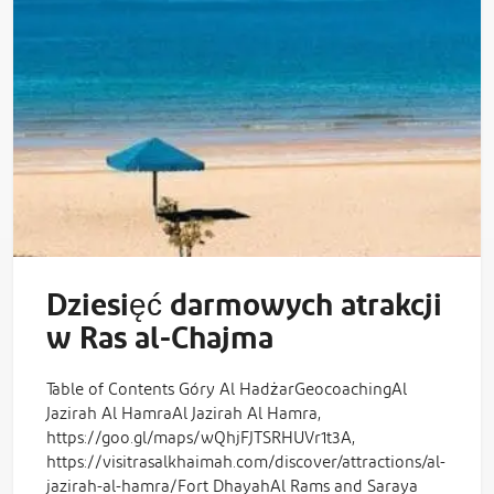
Dziesięć darmowych atrakcji
w Ras al-Chajma
Table of Contents Góry Al HadżarGeocoachingAl
Jazirah Al HamraAl Jazirah Al Hamra,
https://goo.gl/maps/wQhjFJTSRHUVr1t3A,
https://visitrasalkhaimah.com/discover/attractions/al-
jazirah-al-hamra/Fort DhayahAl Rams and Saraya