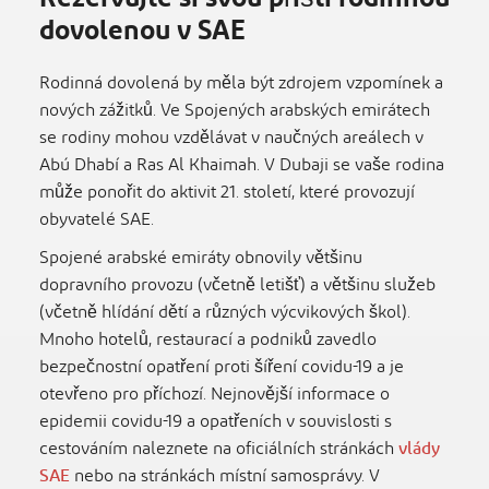
dovolenou v SAE
Rodinná dovolená by měla být zdrojem vzpomínek a
nových zážitků. Ve Spojených arabských emirátech
se rodiny mohou vzdělávat v naučných areálech v
Abú Dhabí a Ras Al Khaimah. V Dubaji se vaše rodina
může ponořit do aktivit 21. století, které provozují
obyvatelé SAE.
Spojené arabské emiráty obnovily většinu
dopravního provozu (včetně letišť) a většinu služeb
(včetně hlídání dětí a různých výcvikových škol).
Mnoho hotelů, restaurací a podniků zavedlo
bezpečnostní opatření proti šíření covidu-19 a je
otevřeno pro příchozí. Nejnovější informace o
epidemii covidu-19 a opatřeních v souvislosti s
cestováním naleznete na oficiálních stránkách
vlády
SAE
nebo na stránkách místní samosprávy. V