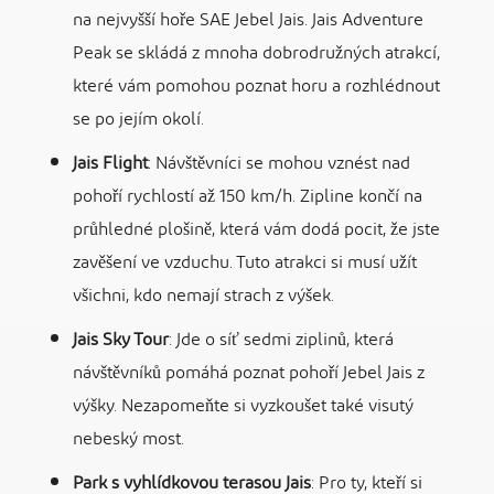
na nejvyšší hoře SAE Jebel Jais. Jais Adventure
Peak se skládá z mnoha dobrodružných atrakcí,
které vám pomohou poznat horu a rozhlédnout
se po jejím okolí.
Jais Flight
: Návštěvníci se mohou vznést nad
pohoří rychlostí až 150 km/h. Zipline končí na
průhledné plošině, která vám dodá pocit, že jste
zavěšení ve vzduchu. Tuto atrakci si musí užít
všichni, kdo nemají strach z výšek.
Jais Sky Tour
: Jde o síť sedmi ziplinů, která
návštěvníků pomáhá poznat pohoří Jebel Jais z
výšky. Nezapomeňte si vyzkoušet také visutý
nebeský most.
Park s vyhlídkovou terasou Jais
: Pro ty, kteří si