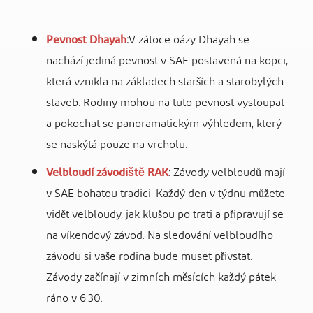
Pevnost Dhayah
:
V zátoce oázy Dhayah se
nachází jediná pevnost v SAE postavená na kopci,
která vznikla na základech starších a starobylých
staveb. Rodiny mohou na tuto pevnost vystoupat
a pokochat se panoramatickým výhledem, který
se naskýtá pouze na vrcholu.
Velbloudí závodiště RAK
:
Závody velbloudů mají
v SAE bohatou tradici. Každý den v týdnu můžete
vidět velbloudy, jak klušou po trati a připravují se
na víkendový závod. Na sledování velbloudího
závodu si vaše rodina bude muset přivstat.
Závody začínají v zimních měsících každý pátek
ráno v 6:30.