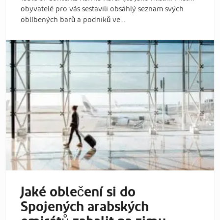
obyvatelé pro vás sestavili obsáhlý seznam svých
oblíbených barů a podniků ve…
Jaké oblečení si do
Spojených arabských