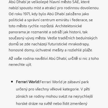
Abú Dhabí je velkolepé hlavní město SAE, které
nabízí spoustu míst a atrakcí pro rodinnou dovolenou.
Od roku 1971, kdy bylo Abú Dhabí založeno jako
politické a správní centrum emirátu i federace, se
toto město rychle rozrůstá. Architektonické
panorama je rozmanité a odráží jak historii, tak
současný vývoj města. Vedle tradičních beduínských
domů se zde nacházejí futuristické mrakodrapy,
honosné domy, úchvatné mešity a rozlehlé pláže.
Až vaše rodina navštíví Abú Dhabí, určitě si nic z toho
nenechte ujít.
Ferrari World:
Ferrari World je zábavní park
určený pro všechny věkové kategorie. V pěti
zónách se rodiny mohou svézt na nejrychlejší
horské dráze na světě nebo řídit zmenšený