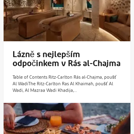
Lázně s nejlepším
odpočinkem v Rás al-Chajma
Table of Contents Ritz-Carlton Rás al-Chajma, poušť
Al WadiThe Ritz-Carlton Ras Al Khaimah, poušť Al
Wadi, Al Mazraa Wadi Khadija,…