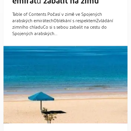
emirátů zabalit na zimu
Table of Contents Počasí v zimě ve Spojených
arabských emirátechOblékání s respektemZvládání
zimního chladuCo si s sebou zabalit na cestu do
Spojených arabských…