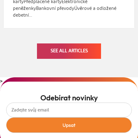
kartyPředplacené kartyElektronické
peněženkyBankovní převodyÚvěrové a odložené
debetní…
SEE ALL ARTICLES
>
Odebírat novinky
Upsat