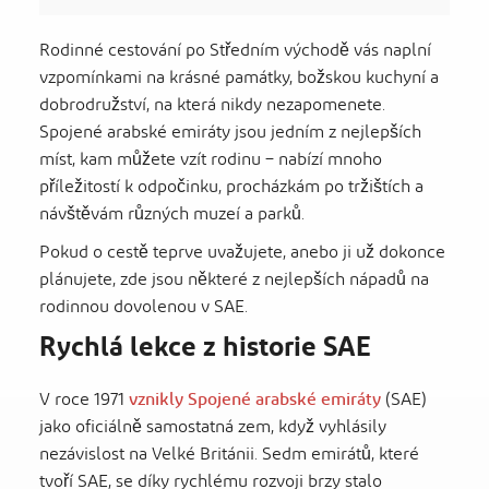
Rodinné cestování po Středním východě vás naplní
vzpomínkami na krásné památky, božskou kuchyní a
dobrodružství, na která nikdy nezapomenete.
Spojené arabské emiráty jsou jedním z nejlepších
míst, kam můžete vzít rodinu – nabízí mnoho
příležitostí k odpočinku, procházkám po tržištích a
návštěvám různých muzeí a parků.
Pokud o cestě teprve uvažujete, anebo ji už dokonce
plánujete, zde jsou některé z nejlepších nápadů na
rodinnou dovolenou v SAE.
Rychlá lekce z historie SAE
V roce 1971
vznikly Spojené arabské emiráty
(SAE)
jako oficiálně samostatná zem, když vyhlásily
nezávislost na Velké Británii. Sedm emirátů, které
tvoří SAE, se díky rychlému rozvoji brzy stalo