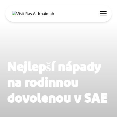
Nabídky
Nechte se inspirovat
Co dělat
Nejlepší nápady
Naplánujte si výlet
na rodinnou
dovolenou v SAE
🇨🇿
CS
Události