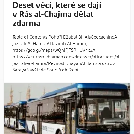
Deset věcí, které se dají
v Rás al-Chajma dělat
zdarma
Table of Contents Pohoří Džabal Bil AjsGeocachingAl
Jazirah Al HamraAl Jazirah Al Hamra,
https://goo.gl/maps/wQhjFJTSRHUVr1t3A,
https://visitrasalkhaimah.com/discover/attractions/al-
jazirah-al-hamra/Pevnost DhayahAl Rams a ostrov
SarayaNavštivte SouqProhlížení…