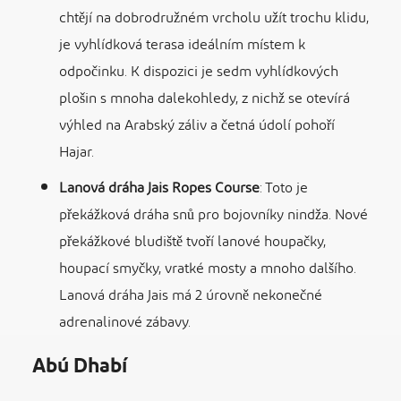
chtějí na dobrodružném vrcholu užít trochu klidu,
je vyhlídková terasa ideálním místem k
odpočinku. K dispozici je sedm vyhlídkových
plošin s mnoha dalekohledy, z nichž se otevírá
výhled na Arabský záliv a četná údolí pohoří
Hajar.
Lanová dráha Jais Ropes Course
: Toto je
překážková dráha snů pro bojovníky nindža. Nové
překážkové bludiště tvoří lanové houpačky,
houpací smyčky, vratké mosty a mnoho dalšího.
Lanová dráha Jais má 2 úrovně nekonečné
adrenalinové zábavy.
Abú Dhabí