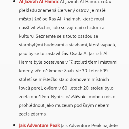
Al Jazirah Al Hamra
:
Al Jazirah Al Hamra, což v
překladu znamená Červený ostrov, je malé
město jižně od Ras Al Khaimah, které musí
navštívit všichni, kdo se zajímají o historii a
kulturu. Seznamte se s touto osadou se
starobylými budovami a stavbami, která vypadá,
jako by se tu zastavil čas. Osada Al Jazirah Al
Hamra byla postavena v 17. století třemi místními
kmeny, včetně kmene Zaab. Ve 30. letech 19.
století se městečko stalo domovem místních
lovců perel, ovšem v 60. letech 20. století bylo
zcela opuštěno. Nyní si návštěvníci mohou místo
prohlédnout jako muzeum pod širým nebem
zcela zdarma.
Jais Adventure Peak
Jais Adventure Peak najdete