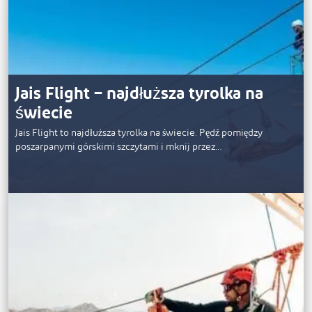
Jais Flight – najdłuższa tyrolka na
świecie
Jais Flight to najdłuższa tyrolka na świecie. Pędź pomiędzy
poszarpanymi górskimi szczytami i mknij przez…