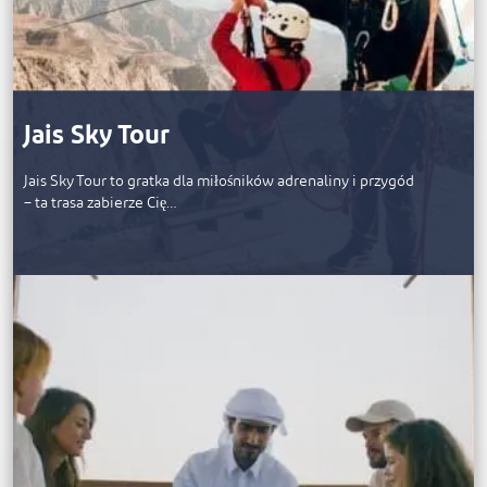
Jais Sky Tour
Jais Sky Tour to gratka dla miłośników adrenaliny i przygód
– ta trasa zabierze Cię…