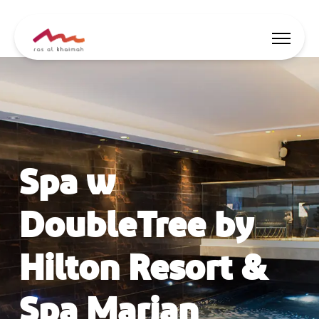
Oferty
Zainspiruj się
Spa w
Gdzie się zatrzymać
Co robić tu
DoubleTree by
Zaplanuj podróż
Hilton Resort &
🇵🇱
PL
Wydarzenia
Spa Marjan