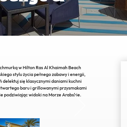
Al
Waldorf Astoria Ras Al Khaimah
Sof
d chmurką w Hilton Ras Al Khaimah Beach
kiego stylu życia pełnego zabawy i energii,
ń delektuj się klasycznymi daniami kuchni
otwartego baru i grillowanymi przysmakami
e podziwiając widoki na Morze Arabskie.