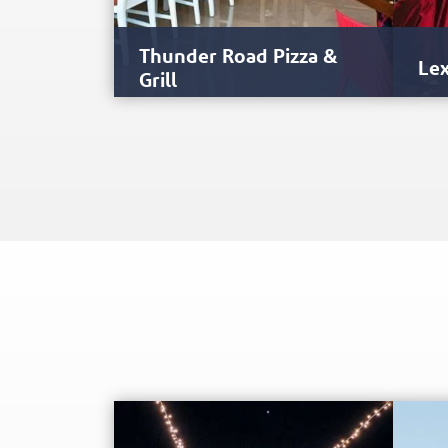
Thunder Road Pizza &
Lex
Grill
Włoska restauracja z amerykańskim
Ta p
akcentem serwuje domową
moty
mozzarellę i makarony, ręcznie
ekst
wyrabianą pizzę, a także…
stea