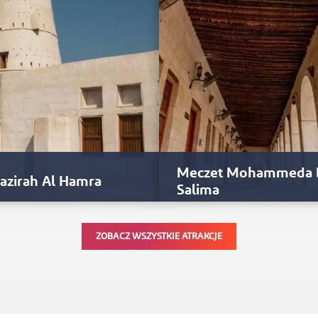
Meczet Mohammeda 
Jazirah Al Hamra
Salima
azirah Al Hamra zawiera
Wykopaliska ujawniły obecność
ZOBACZ WSZYSTKIE ATRAKCJE
stkie tradycyjne budowle
wcześniejszego meczetu,
akteryzujące ten typ osadnictwa,
pochodzącego z drugiej połowy 
m fort…
wieku. Zapiski historyczne wska
że…