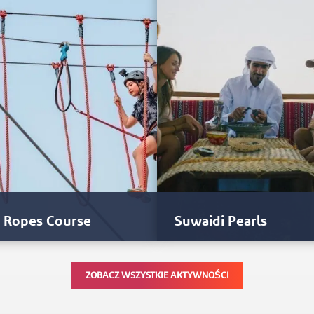
s Ropes Course
Suwaidi Pearls
 Ropes Course to godzinna, pełna
Farmę pereł Suwaidi Pearls Far
ZOBACZ WSZYSTKIE AKTYWNOŚCI
ji przygoda na dwupoziomowej
założył w 2005 roku prominent
ie w parku linowym. Będziesz…
Emiratczyk, Abdulla Al Suwaidi.
Jest…