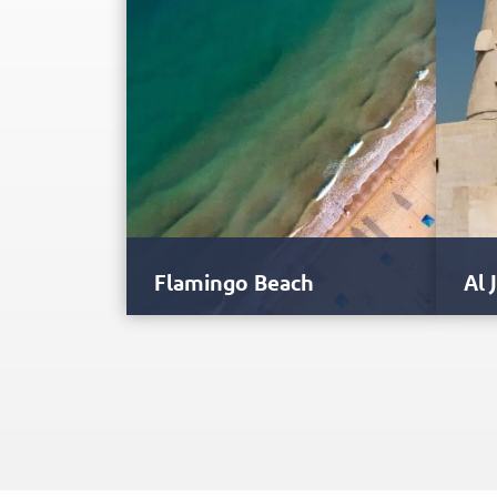
Flamingo Beach
Al 
Ukryta wśród strzelistych wydm i
Al J
królewskich rezydencji plaża
wszy
Flamingo Beach jest ulubionym
char
miejscem wielbicieli słońca,…
w ty