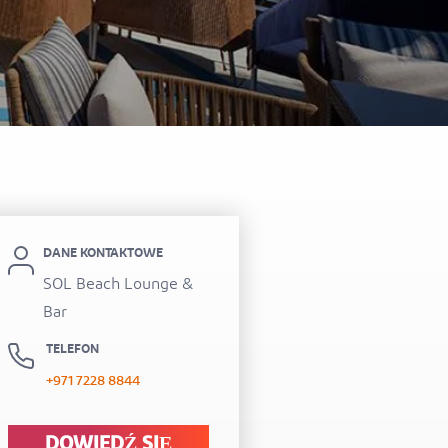
itel Al Hamra Beach Resort
DANE KONTAKTOWE
SOL Beach Lounge &
Bar
TELEFON
+971 7228 8844
DOWIEDŹ SIĘ