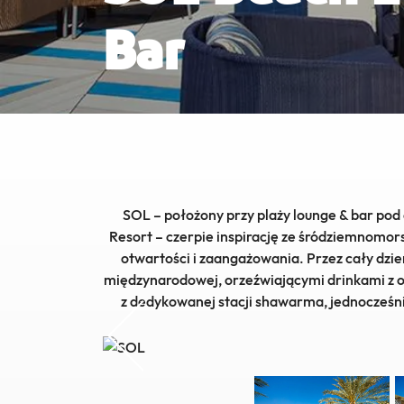
Bar
InterContinental Ras Al Khaimah Mina 
Arab Resort & Spa
Podróż bez barier
SOL – położony przy plaży lounge & bar po
Resort – czerpie inspirację ze śródziemnomors
otwartości i zaangażowania. Przez cały dzie
międzynarodowej, orzeźwiającymi drinkami z 
z dedykowanej stacji shawarma, jednocześni