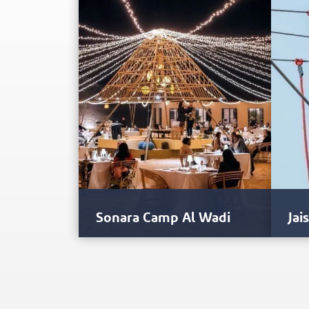
Sonara Camp Al Wadi
Jai
Zgodnie z tą samą nagradzaną
Jais
koncepcją, co jej siostrzany obiekt w
emoc
Dubaju, ta niesamowita pustynna…
tras