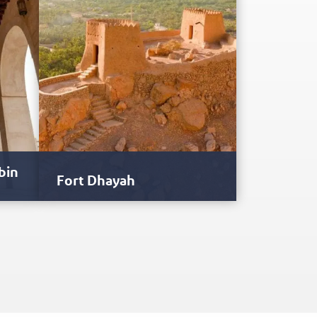
bin
Fort Dhayah
Fort Dhayah, przypominająca
twierdzę budowla wpisana na
XVIII
Światową Wstępną Listę Dziedzictwa
zują,
UNESCO, stoi dumnie pośród…