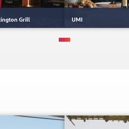
ington Grill
UMI
ołożona na parterze restauracja z
Ta modna japońska restauracja
wem zaczerpniętym z
graniczy z tętniącymi życiem
rawaganckich amerykańskich
ogrodami w japońskim stylu.
khouse'ów i słynnej ulicy…
Odbijające światło metalowe…