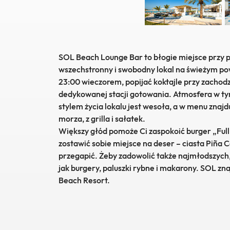
Previou
SOL Beach Lounge Bar to błogie miejsce przy pl
wszechstronny i swobodny lokal na świeżym pow
23:00 wieczorem, popijać koktajle przy zachod
dedykowanej stacji gotowania. Atmosfera w 
stylem życia lokalu jest wesoła, a w menu znaj
morza, z grilla i sałatek.
Większy głód pomoże Ci zaspokoić burger „Full
zostawić sobie miejsce na deser – ciasta Piña 
przegapić. Żeby zadowolić także najmłodszych, 
jak burgery, paluszki rybne i makarony. SOL zna
Beach Resort.