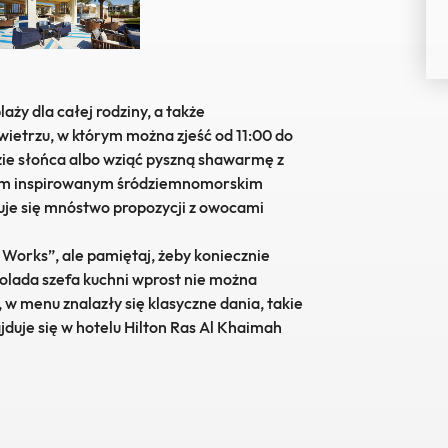
s
Nex
aży dla całej rodziny,
a także
ietrzu, w którym można zjeść od 11:00 do
zie słońca albo wziąć pyszną shawarmę z
tym inspirowanym
śródziemnomorskim
duje się mnóstwo propozycji z owocami
 Works”, ale pamiętaj, żeby koniecznie
Colada szefa kuchni wprost nie można
w menu znalazły się klasyczne dania, takie
jduje się w hotelu Hilton Ras Al Khaimah