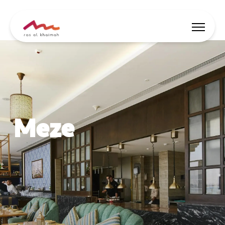
Ofertas
Inspire-se
Meze
Onde ficar
Coisas para fazer
Planeje sua viagem
🇵🇹
PT
Eventos