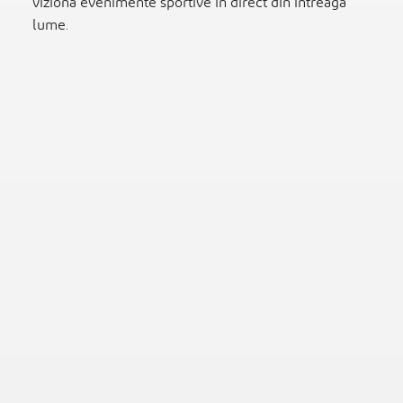
viziona evenimente sportive în direct din întreaga
lume.