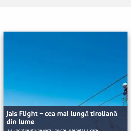
Jais Flight – cea mai lungă tiroliană
din lume
Jais Flight se află pe vârful muntelui Jebel Jais, care