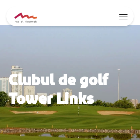
Oferte
Surse de inspirație
Clubul de golf
Locuri de cazare
Activități
Tower Links
🇷🇴
RO