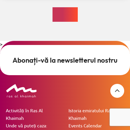
>
Abonați-vă la newsletterul nostru
Activități în Ras Al
Istoria emiratului Ras Al
Khaimah
Khaimah
Unde vă puteți caza:
Events Calendar