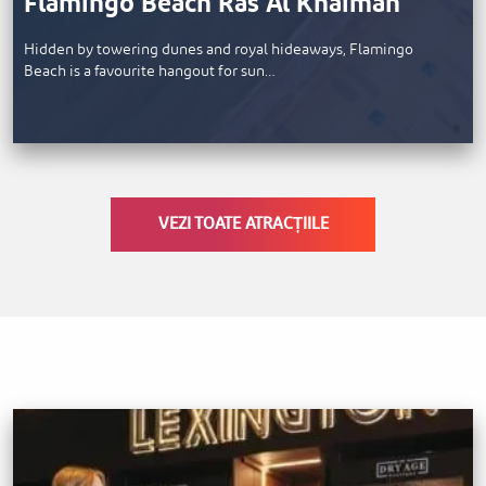
Flamingo Beach Ras Al Khaimah
Hidden by towering dunes and royal hideaways, Flamingo
Beach is a favourite hangout for sun…
VEZI TOATE ATRACȚIILE