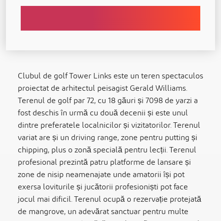
Clubul de golf Tower Links este un teren spectaculos
proiectat de arhitectul peisagist Gerald Williams.
Terenul de golf par 72, cu 18 găuri și 7098 de yarzi a
fost deschis în urmă cu două decenii și este unul
dintre preferatele localnicilor și vizitatorilor. Terenul
variat are și un driving range, zone pentru putting și
chipping, plus o zonă specială pentru lecții. Terenul
profesional prezintă patru platforme de lansare și
zone de nisip neamenajate unde amatorii își pot
exersa loviturile și jucătorii profesioniști pot face
jocul mai dificil. Terenul ocupă o rezervație protejată
de mangrove, un adevărat sanctuar pentru multe