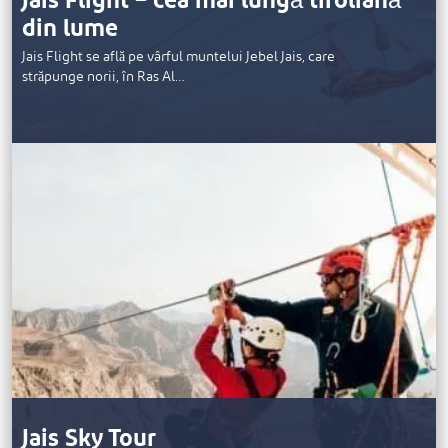
Jais Flight – cea mai lungă tiroliană
din lume
Jais Flight se află pe vârful muntelui Jebel Jais, care
străpunge norii, în Ras Al…
Jais Sky Tour