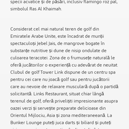
specii acvatice și de păsări, inclusiv flamingo roz pal,
simbolul Ras Al Khaimah.
Considerat cel mai natural teren de golf din
Emiratele Arabe Unite, este încadrat de munții
spectaculoși Jebel Jais, de mangrove bogate în
substanțe nutritive și dune de nisip ondulate de
culoarea teracotei. Zona de o frumusețe naturală le
oferă jucătorilor o experiență cu adevărat de neuitat.
Clubul de golf Tower Link dispune de un centru spa
pentru cei care nu joacă golf sau pentru jucătorii
care au nevoie de relaxare musculară după o partidă
solicitantă. Links Restaurant, situat chiar lângă
terenul de golf, oferă priveliști impresionante asupra
oazei verzi și servește preparate delicioase din
Orientul Mijlociu, Asia și zona mediteraneeană. La
Bunker Lounge puteți juca darts și biliard și puteți