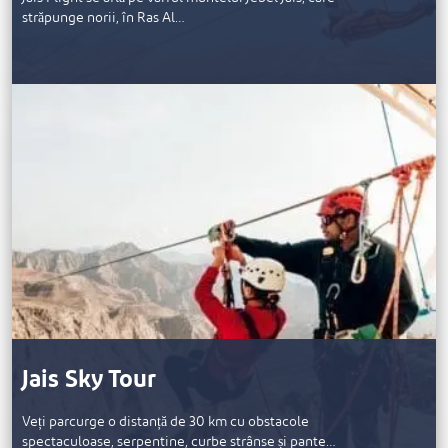
străpunge norii, în Ras Al…
Jais Sky Tour
Veți parcurge o distanță de 30 km cu obstacole
spectaculoase, serpentine, curbe strânse și pante…