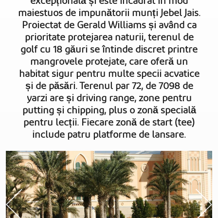
excepțională și este încadrat în mod
maiestuos de impunătorii munți Jebel Jais.
Proiectat de Gerald Williams și având ca
prioritate protejarea naturii, terenul de
golf cu 18 găuri se întinde discret printre
mangrovele protejate, care oferă un
habitat sigur pentru multe specii acvatice
și de păsări. Terenul par 72, de 7098 de
yarzi are și driving range, zone pentru
putting și chipping, plus o zonă specială
pentru lecții. Fiecare zonă de start (tee)
include patru platforme de lansare.