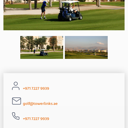
Previous
+971 7227 9939
golf@towerlinks.ae
+971 7227 9939