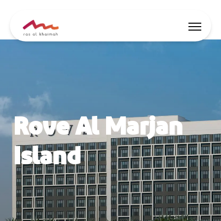
Oferte
Surse de inspirație
Rove Al Marjan
Locuri de cazare
Activități
Island
🇷🇴
RO