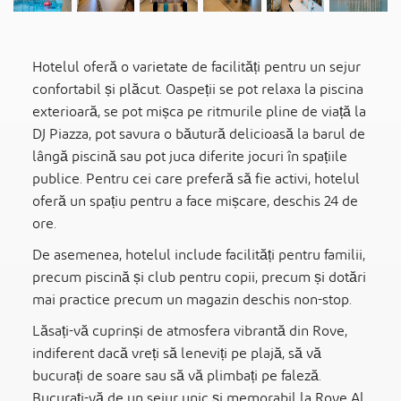
Hotelul oferă o varietate de facilități pentru un sejur
confortabil și plăcut. Oaspeții se pot relaxa la piscina
exterioară, se pot mișca pe ritmurile pline de viață la
DJ Piazza, pot savura o băutură delicioasă la barul de
lângă piscină sau pot juca diferite jocuri în spațiile
publice. Pentru cei care preferă să fie activi, hotelul
oferă un spațiu pentru a face mișcare, deschis 24 de
ore.
De asemenea, hotelul include facilități pentru familii,
precum piscină și club pentru copii, precum și dotări
mai practice precum un magazin deschis non-stop.
Lăsați-vă cuprinși de atmosfera vibrantă din Rove,
indiferent dacă vreți să leneviți pe plajă, să vă
bucurați de soare sau să vă plimbați pe faleză.
Bucurați-vă de un sejur unic și memorabil la Rove Al