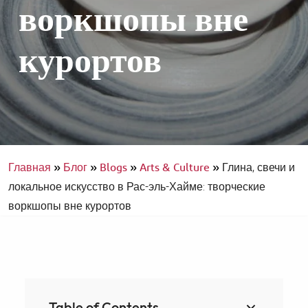
воркшопы вне
курортов
Главная
»
Блог
»
Blogs
»
Arts & Culture
»
Глина, свечи и
локальное искусство в Рас-эль-Хайме: творческие
воркшопы вне курортов
Table of Contents