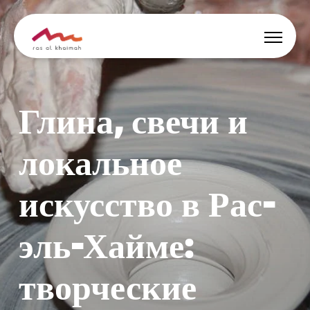
Скидки
Глина, свечи и
Вдохновись
локальное
Где остановиться
искусство в Рас-
Чем заняться
эль-Хайме:
Спланируй тур
творческие
🇷🇺
RU
События
Поиск