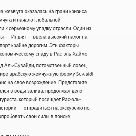
 жемчуга оказалась на грани кризиса:
мчуга и начало глобальной
и к серьёзному упадку отрасли. Один из
мы — Индия — ввела высокий налог на
спорт крайне дорогим. Эти факторы
экономическому спаду в Рас-эль-Хайме.
шид Аль-Сувайди, потомственный ловец
мире арабскую жемчужную ферму Suwaidi
анс на свое возрождение. Представьте
зился в воды залива, продолжая дело
туриста, который посещает Рас-эль-
 истории — отправиться на экскурсию по
опробовать свои силы в поиске