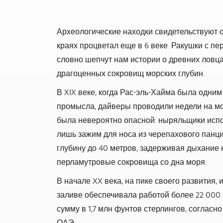
Археологические находки свидетельствуют о
краях процветал еще в 6 веке. Ракушки с пе
словно шепчут нам истории о древних ловц
драгоценных сокровищ морских глубин.
В XIX веке, когда Рас-эль-Хайма была одни
промысла, дайверы проводили недели на мо
была невероятно опасной: ныряльщики ис
лишь зажим для носа из черепахового панци
глубину до 40 метров, задерживая дыхание н
перламутровые сокровища со дна моря.
В начале XX века, на пике своего развития,
заливе обеспечивала работой более 22 000 
сумму в 1,7 млн фунтов стерлингов, соглас