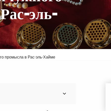
Рас-эль-
Мина
Валдорф Астория Рас-эль-Хайма
Со
го промысла в Рас-эль-Хайме