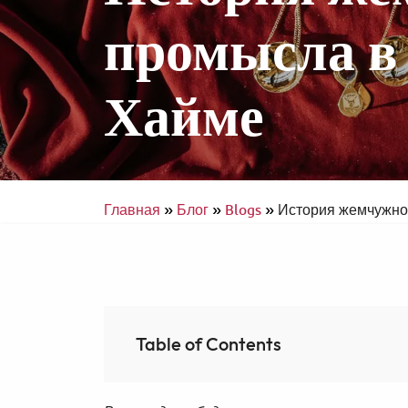
промысла в 
Хайме
Интерконтиненталь Рас-эль-Хайма 
Аль Араб Резорт энд Спа
Доступное путешествие
Главная
»
Блог
»
Blogs
»
История жемчужно
Table of Contents