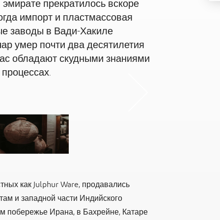
в эмирате прекратилось вскоре
огда импорт и пластмассовая
ые заводы в Вади-Хакиле
ар умер почти два десятилетия
йчас обладают скудными знаниями
 процессах.
s
Nex
тных как Julphur Ware, продавались
ам и западной части Индийского
м побережье Ирана, в Бахрейне, Катаре