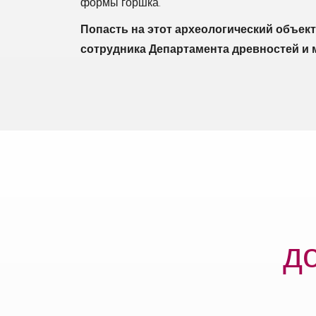
формы горшка.
Попасть на этот археологический объек
сотрудника Департамента древностей и 
д