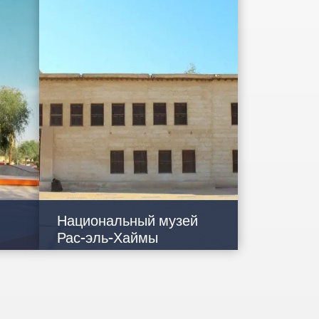
енд.
находится заповедный участок
дул-
мангровых зарослей, который тянется
вдоль береговой линии до…
Национальный музей
Рас-эль-Хаймы
Рас-эль-Хайма — одно из немногих
йме,
мест на планете, где люди непрерывно
жили на протяжении всей…