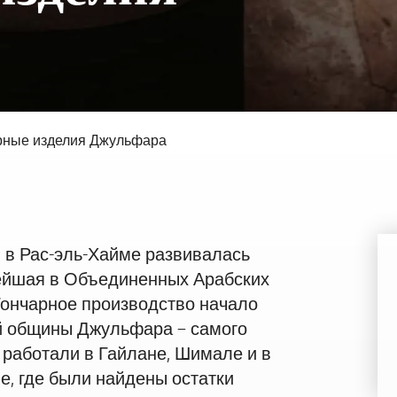
Мина
Валдорф Астория Рас-эль-Хайма
Со
рные изделия Джульфара
 в Рас-эль-Хайме развивалась
ейшая в Объединенных Арабских
Гончарное производство начало
ой общины Джульфара – самого
 работали в Гайлане, Шимале и в
е, где были найдены остатки