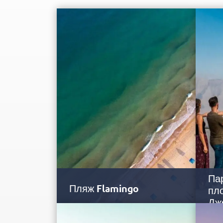
Па
Пляж Flamingo
пл
Дж
Рас-эль-Хайма всемирно известна