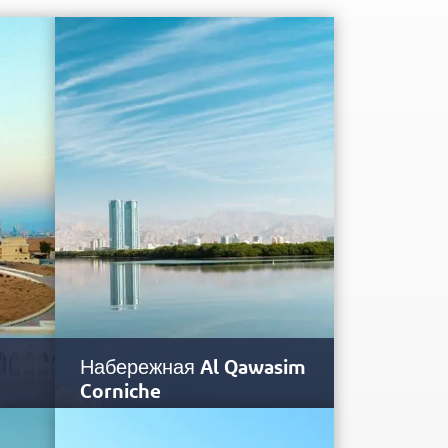
Набережная Al Qawasim
Corniche
айме
В самом сердце Рас-эль-Хаймы