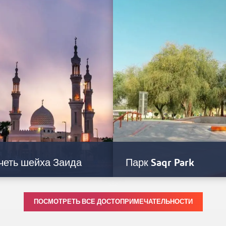
ршите восхождение на
окружает множество мифов и лег
атляющую горную вершину
Дворец был построен шейхом Аб
ель Джейс и насладитесь одним
Азизом ибн…
амых поразительных пейзажей…
четь шейха Заида
Парк Saqr Park
ть шейха Заида, расположенная
Saqr Park — просторный
ПОСМОТРЕТЬ ВСЕ ДОСТОПРИМЕЧАТЕЛЬНОСТИ
таром Корнише Аль-Кавасим в
общественный парк в Рас-эль-Ха
не Дафан Аль-Хор, — одно из…
в котором в течение всего года