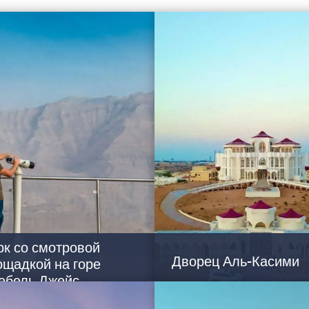
рк со смотровой
Дворец Аль-Касими
ощадкой на горе
ебель Джейс
Дворец Аль-Касими в Рас-эль-Х