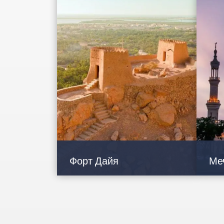
Сове
своими золотыми пляжами,
впеч
соседствующими с роскошными эко-
Джеб
курортами и мангровыми зарослями.
из с
Форт Дайя
Ме
Форт Дайя, напоминающий
Мече
настоящий замок, включен в
на с
предварительный список Всемирного
райо