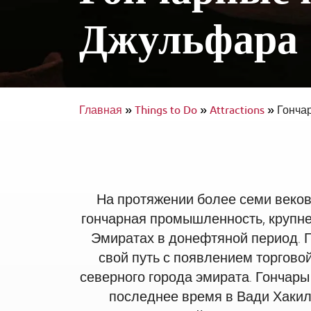
Джульфара
Интерконтиненталь Рас-эль-Хайма 
Аль Араб Резорт энд Спа
Доступное путешествие
Главная
»
Things to Do
»
Attractions
»
Гонча
На протяжении более семи веков
гончарная промышленность, крупн
Эмиратах в донефтяной период. 
свой путь с появлением торгов
северного города эмирата. Гончары
последнее время в Вади Хакил