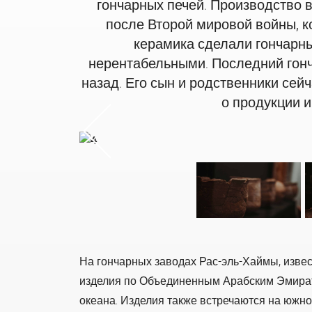
гончарных печей. Производство 
после Второй мировой войны, к
керамика сделали гончарн
нерентабельными. Последний гонч
назад. Его сын и родственники се
о продукции и
Previou
На гончарных заводах Рас-эль-Хаймы, извес
изделия по Объединенным Арабским Эмират
океана. Изделия также встречаются на южно