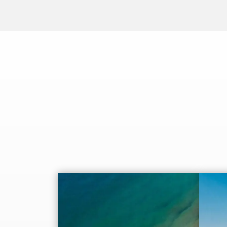
наследия ЮНЕСКО. Он гордо
возвышается…