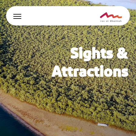
العروض
Sights &
دع الإلهام يقودك
Attractions
أين تقيم
أبرز الفعاليات والأنشطة
خطط لرحلتك
🇸🇦
AR
الفعاليات
يبحث