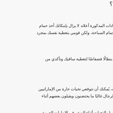
؟
ات المذكورة أعلاه. لا يزال بإمكانك أخذ حمام
مام السباحة، ولكن قومي بتغطية نفسك بمجرد
و بنطالًا فضفاضًا لتغطية ساقيك وتأكدي من
 يُمكنك أن تتوقعي تحيات حارة من الإماراتيين
جال غالبًا ما يحتضنون ويقبلون بعضهم أثناء
التحيات أثناء السفر في الإمارات العربية