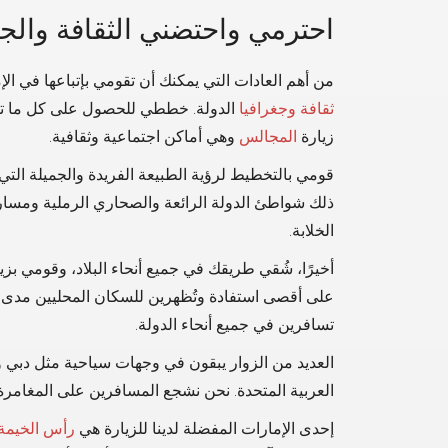
احترمي واحتضني الثقافة والجغ
من أهم العادات التي يمكنك أن تقومي بإتباعها في ال
ثقافة وجغرافيا
الدولة. خططي للحصول على كل ما تقد
زيارة
المجالس
وهي أماكن اجتماعية وثقافية.
قومي بالتخطيط لرؤية الطبيعة الفريدة والجميلة التي 
ذلك شواطئ الدولة الرائعة والصحاري الرملية ومسا
الخلابة.
أخيرًا، شُقي طريقك في جميع أنحاء البلاد، وقومي ب
على أقصى استفادة وتُظهرين للسكان المحليين مدى اح
تسافرين في جميع أنحاء الدولة.
العديد من الزوار يبقون في وجهات سياحية مثل دبي وأ
العربية المتحدة. نحن نشجع المسافرين على المغامرة
إحدى الإمارات المفضلة لدينا للزيارة هي
رأس الخيمة