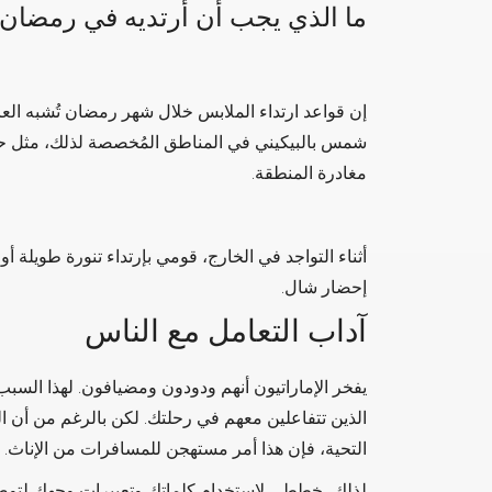
ما الذي يجب أن أرتديه في رمضان
إن قواعد ارتداء الملابس خلال شهر رمضان تُشبه العاد
شمس بالبيكيني في المناطق المُخصصة لذلك، مثل ح
مغادرة المنطقة.
أثناء التواجد في الخارج، قومي بإرتداء تنورة طويلة أ
إحضار شال.
آداب التعامل مع الناس
يفخر الإماراتيون أنهم ودودون ومضيافون. لهذا السبب،
الذين تتفاعلين معهم في رحلتك. لكن بالرغم من أن الر
التحية، فإن هذا أمر مستهجن للمسافرات من الإناث.
لذلك، خططي لاستخدام كلماتك وتعبيرات وجهك لتوصيل 