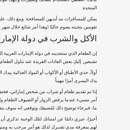
المتحدة.
يمكن للمسافرات مد أيديهن للمصافحة. ومع ذلك، عليك 
تقومين بتحيته يصوم حاليًا (وهذا أمر شائع خلال شهر
الأكل والشرب في دولة الإمارات
إن الطعام الذي ستجدينه في دولة الإمارات العربية 
تشبعين. إليكِ بعض العادات الفريدة عند تناول الطعام 
أولاً، خذي الأطباق أو الأكواب أو المواد الغذائية بيدك ا
يدك اليسرى أمرًا مهيناً.
إذا تم تقديم طعام أو شراب من شخص إماراتي، فخططي
أمر مسيء عندما يرفض الزوار أو الضيوف الطعام 
ما، فبرجاء توضيح ذلك لمُضيفك وتوقعي انه سوف يتف
أخيرًا، عبري دائمًا عن امتنانك لتلك الوجبة. تذكري أ
لهم بمعرفة مدى تقديرك لذلك هو أمر مرحب به ومتو