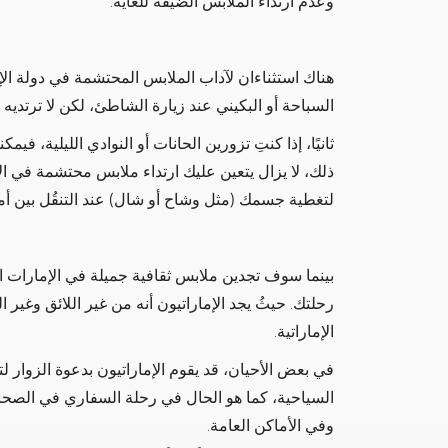
وعدم ارتداء الملابس الضيقة للغاية.
هناك استثناءان لآداب الملابس المحتشمة في دولة الإما
السباحة أو البكيني عند زيارة الشاطئ، لكن لا ترتديه ع
ثانيًا، إذا كنتِ تزورين الحانات أو النوادي الليلية، فيم
ذلك، لا يزال يتعين عليك ارتداء ملابس محتشمة في ال
لتغطية جسمك (مثل وشاح أو شال) عند التنقُل بين أماك
بينما سوف تجدين ملابس ثقافية جميلة في الإمارات الع
رحلتك. حيثُ يجد الإماراتيون أنه من غير اللائق وغير ا
الإماراتية.
في بعض الأحيان، قد يقوم الإماراتيون بدعوة الزوار ل
السياحية، كما هو الحال في رحلة السفاري في الصحراء
وفي الأماكن العامة.