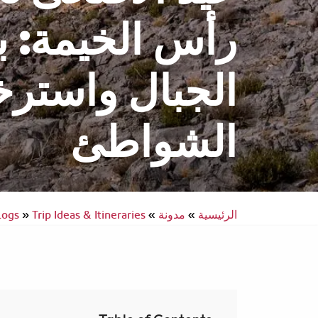
رأس الخيمة: ب
الجبال واسترخ
انتركونتيننتال
سفر يسهل الوصول إليه
الشواطئ
الرئيسية
»
مدونة
»
Trip Ideas & Itineraries
»
logs