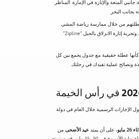
خيمة 2026 يتيح لك تجربة جانبي المتعة والإثارة في الإمارة: المناظر
 بجانب البحر.
عطلتهم من خلال ممارسة رياضة المشي
لمسافات طويلة، والاستمتاع بمنصات المشاهدة، وتجربة إثارة الانزلاق بالحبل “Zipline”
أنها عطلة حقيقية مع جدول يجمع بين كل
يذة ونصائح عملية تفيدك في رحلتك.
 الأضحى 2026 بواحدة من أطول الإجازات الرسمية خلال العام في دولة
26 مايو
، على أن يمتد
عيد الأضحى
من
). وعند إضافة عطلة نهاية الأسبوع في 30 و31 مايو، قد يستمتع