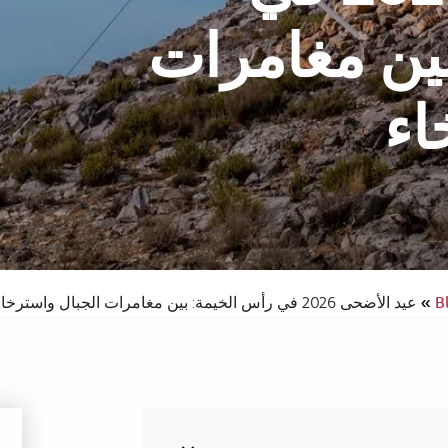
ين مغامرات
اء
سبا والدورف
فندق
B
»
عيد الأضحى 2026 في رأس الخيمة: بين مغامرات الجبال واسترخاء الشواطئ