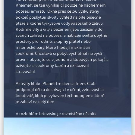
Khaimah, se těší vynikající poloze na nádherném
pobřeží emirátu. Okna přes celou výšku stěny
pokojů poskytují skvělý výhled na bílé písečné
pláže a klidné tyrkysové vody Arabského zálivu.
Rodinné vily a vily s bazénem jsou zasazeny do
svěžích zahrad na pobřeží a nabízejí světlé obytné
prostory pro rodinu, skupiny přátel nebo
milenecké páry, které hledají maximální
soukromí. Chcete-li si pobyt vychutnat na vyšší
úrovni, ubytujte se v jednom z klubových pokojů a
užívejte si soukromý bazén a exkluzivní
stravování.
Aktivity klubu Planet Trekkers a Teens Club
podporují děti a dospívající v učení, zvídavosti a
kreativitě; klub je vybaven technologiemi, které
je zabaví na celý den.
V rozlehlém letovisku je rozmístěno několik
moderních restaurací. Můžete si vybrat NoHo,
podnik v newyorském stylu se zábavnými
společnými tácy a drinky připravenými