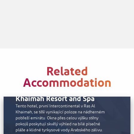
Related
Accommodation
InterContinental Ras Al
Khaimah Resort and Spa
Tento hotel, první Intercontinental v Ras Al
Khaimah, se těší vynikající poloze na nádherném
pobřeží emirátu. Okna přes celou výšku stěny
pokojů poskytují skvělý výhled na bílé písečné
pláže a klidné tyrkysové vody Arabského zálivu.