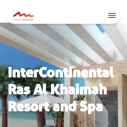
Nabídky
Nechte se inspirovat
InterContinental
Co dělat
Naplánujte si výlet
Ras Al Khaimah
Resort and Spa
🇨🇿
CS
Události