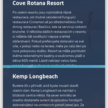
Cove Rotana Resort
pracují s luxusními značkami ESPA a Natura Bissé,
které využívají energii moře a dopřejí vám
Po celém resortu jsou rozmístěné různé
příjemné odpoledne plné hýčkání. K dispozici je
restaurace, od chutné celodenně fungující
také fitness centrum se základními potřebami
restaurace Cinnamon až po středomořskou fine
včetně posilovacích strojů a crossového trenažéru.
dining restauraci Basilico, kde se servírují sobotní
brunche. V několika dalších restauracích v resortu
si můžete dát osvěžující nápoje a lehké
občerstvení. Pokud preferujete stolování ve své
vile, v pokoji nebo na terase, máte po celý den po
ruce pokojovou službu. Resort se může pochlubit
dvěma nekonečnými bazény a soukromou pláží o
délce 600 metrů. Lázně nabízejí celou řadu
procedur i vstup do sauny a páry. V nabídce
nechybí ani pravidelná zábava pro rodiny s dětmi,
Kemp Longbeach
nabídka vodních sportů, dětský bazén a celá řada
fitness aktivit.
Budete žít v přírodě, aniž byste museli stavět
vlastní stan. Kemp Longbeach se nachází v
blízkosti centra města. Na sever emirátu se
snadno dostanete autem za spoustou horských
dobrodružství na vrcholcích pohoří Jebel Jais. Ze