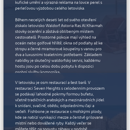
kufické umění a výrazná reklama na lovce perel s
Rixos Bab Al Bahr je all-inclusive resort se 650
perleťovou výzdobou celého letoviska.
pokoji a apartmány, z nichž každý má balkon a
nádherný výhled na tyrkysové vody Arabského
Během necelých deseti let od svého otevření
moře. Každý z pokojů je poctou místnímu
získalo letovisko Waldorf Astoria Ras Al Khaimah
prostředí, interiéry jsou laděny do světle pískové,
stovky ocenění a zůstává oblíbeným místem
teplé bronzové a jemné šedé barvy s akcenty v
cestovatelů. Prostorné pokoje mají výhled na
odstínech smaragdově zelené. Některá prostorná
oceán nebo golfové hřiště, okna od podlahy až ke
apartmá chytře využívají prvky připomínající
stropu a černé mramorové koupelny s vanou pro
mashrabiyu, starobylou ozdobnou islámskou
dva a luxusními toaletními potřebami. Základem
zástěnu, která poskytuje naprosté soukromí. V
nabídky je skutečný waldorfský servis; každému
prostorných mramorem obložených koupelnách
hostu jsou po celou dobu pobytu k dispozici
jsou velké dešťové sprchy.
osobní služby komorníka.
V letovisku je osm restaurací a šest barů. V
Vyberte si z 10 restaurací a salonků, které nabízejí
restauraci Seven Heights s celodenním provozem
prvotřídní mezinárodní kuchyni: Barevné arabské
se podávají lahodné pokrmy formou bufetu,
pokrmy v restauraci Marjan, steaky z masa, které
včetně tradičních arabských a mezinárodních jídel
prošlo suchým zráním, v restauraci Lexington Grill
k snídani, svačině, obědu, odpolednímu čaji a
inspirované New Yorkem, delikátní japonská jídla
večeři. Fishbone je restaurace s mořskými plody,
v sofistikované restauraci UMI nebo lehké saláty v
kde se nabízí vynikající mezze a čerstvě grilované
restauraci Azure na pláži.
místní nebo dovážené ryby. Každý večer se
K vybavení resortu patří nepřetržitě otevřené
můžete těšit na spoustu zábavy v podobě