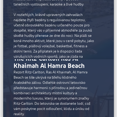
fitness centrum, dva osvětlené tenisové kurty a
tanečních vystoupení, karaoke a živé hudby.
vodní sporty od wakeboardingu po potápění.
Elegantní lázně Waldorf Astoria Spa nabízejí
V rozlehlých, krásně upravených zahradách
bylinné koupele, floatační lůžka a blahodárné
najdete čtyři bazény s regulovanou teplotou,
procedury.
včetně obrovského bazénu určeného pouze pro
dospělé, který vás v příjemné atmosféře za zvuků
skvělé hudby přenese ze dne do noci. Na pláži se
koná mnoho aktivit, které jsou v ceně pobytu, jako
je fotbal, plážový volejbal, basketbal, fitness a
stolní tenis. Za příplatek je k dispozici řada
The Ritz-Carlton Ras Al
vzrušujících vodních sportů, jako je jízda na
kajaku, zábavná jízda na banánu a parasailing. Pro
Khaimah Al Hamra Beach
děti je připraven dětský klub s dostatkem aktivit,
které je zabaví od svítání do soumraku. Děti mají k
Rezort Ritz-Carlton, Ras Al Khaimah, Al Hamra
dispozici vlastní bazén, tobogány a venkovní
Beach se tiše ukrývá na břehu klidného
hřiště.
Arabského zálivu. Odlehlé ostrovní letovisko
představuje harmonii s přírodou a jedinečnou
Klidné lázně Avitane mají různé zóny, kde si
kombinaci architektury místní kultury a
můžete dopřát péči o své tělo a duši a relaxovat v
moderního luxusu, který je synonymem značky
parní lázni a sauně. Lázně Avitane jsou oddělené
Ritz-Carlton. Do letoviska se dostanete lodí, což
pro muže a pro žen a podporují tak cudnost; každá
vám poskytne pocit odloučení, klidu a úniku od
část se může pochlubit odděleným soukromým
reality.