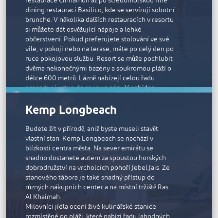
restaurace Cinnamon až po středomořskou fine
včetně posilovacích strojů a crossového trenažéru.
dining restauraci Basilico, kde se servírují sobotní
brunche. V několika dalších restauracích v resortu
si můžete dát osvěžující nápoje a lehké
občerstvení. Pokud preferujete stolování ve své
vile, v pokoji nebo na terase, máte po celý den po
ruce pokojovou službu. Resort se může pochlubit
dvěma nekonečnými bazény a soukromou pláží o
délce 600 metrů. Lázně nabízejí celou řadu
procedur i vstup do sauny a páry. V nabídce
nechybí ani pravidelná zábava pro rodiny s dětmi,
Kemp Longbeach
nabídka vodních sportů, dětský bazén a celá řada
fitness aktivit.
Budete žít v přírodě, aniž byste museli stavět
vlastní stan. Kemp Longbeach se nachází v
blízkosti centra města. Na sever emirátu se
snadno dostanete autem za spoustou horských
dobrodružství na vrcholcích pohoří Jebel Jais. Ze
stanového tábora je také snadný přístup do
různých nákupních center a na místní tržiště Ras
Al Khaimah.
Milovníci jídla ocení živé kulinářské stanice
rozmístěné po pláži, které nabízí řadu lahodných