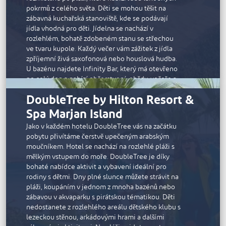
pokrmů z celého světa. Děti se mohou těšit na
zábavná kuchařská stanoviště, kde se podávají
jídla vhodná pro děti. Jídelna se nachází v
rozlehlém, bohatě zdobeném stanu se střechou
ve tvaru kupole. Každý večer vám zážitek z jídla
zpříjemní živá saxofonová nebo houslová hudba.
U bazénu najdete Infinity Bar, který má otevřeno
po celý den a nabízí občerstvení, obědy, večeře a
nápoje.
DoubleTree by Hilton Resort &
K dispozici je celá řada aktivit spojených s
Spa Marjan Island
kempováním a dalších oblíbených činností včetně
stolního tenisu, boccie, badmintonu a volejbalu.
Jako v každém hotelu DoubleTree vás na začátku
Děti si užijí pouštění draků, naučí se pár kroků salsy
pobytu přivítáme čerstvě upečeným arabským
a zahrají si na kalimbu, tradiční zimbabwský
moučníkem. Hotel se nachází na rozlehlé pláži s
hudební nástroj. V nabídce je také spousta aktivit
mělkým vstupem do moře. DoubleTree je díky
zaměřených na rozvoj ducha, jako je jóga při
bohaté nabídce aktivit a vybavení ideální pro
východu slunce, lukostřelba, výroba keramiky
rodiny s dětmi. Dny plné slunce můžete strávit na
nebo ruční vyšívání.
pláži, koupáním v jednom z mnoha bazénů nebo
zábavou v akvaparku s pirátskou tématikou. Děti
nedostanete z rozlehlého areálu dětského klubu s
lezeckou stěnou, arkádovými hrami a dalšími