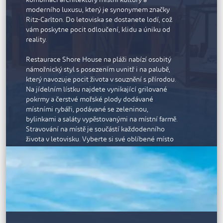
můžete dopřát péči o své tělo a duši a relaxovat v
moderního luxusu, který je synonymem značky
parní lázni a sauně. Lázně Avitane jsou oddělené
Ritz-Carlton. Do letoviska se dostanete lodí, což
pro muže a pro žen a podporují tak cudnost; každá
vám poskytne pocit odloučení, klidu a úniku od
část se může pochlubit odděleným soukromým
reality.
bazénem. Ledová fontána okamžitě stáhne kožní
póry a dodá vám pocit revitalizace. K dispozici je
Restaurace Shore House na pláži nabízí osobitý
rozsáhlá nabídka hýčkajících lázeňských a
námořnický styl s posezením uvnitř i na palubě,
wellness procedur, relaxačních ošetření obličeje a
který navozuje pocit života v souznění s přírodou.
těla a kosmetický salon.
Na jídelním lístku najdete vynikající grilované
pokrmy a čerstvé mořské plody dodávané
Můžete si prohlédnout promenádu v Al Marjanu,
místními rybáři, podávané se zeleninou,
která je posetá kavárnami a parky s lavičkami ve
bylinkami a saláty vypěstovanými na místní farmě.
stínu a umožňuje dokonalou projížďku na kole,
Stravování na místě je součástí každodenního
procházku při západu slunce, jogging nebo běh.
života v letovisku. Vyberte si své oblíbené místo
Pláže na obou stranách ostrova jsou pokryty bílým
na pláži, na blízkém soukromém ostrově nebo ve
pískem a nabízejí přístup k mělkým průzračným
své vile a kuchaři pro vás připraví kulinářskou
lagunám.
hostinu, zatímco budete pozorovat západ slunce
Hotel Rixos Bab Al Bahr se nachází pouhých pět
nad zálivem.
minut od vesnice Al Hamra s veškerými službami,
30 minut od města Ras Al Khaimah a 45 minut od
Soukromé pavilony s úchvatným výhledem na
Dubaje.
moře a Arabský záliv poskytují klidné prostředí
pro lázeňské procedury v přírodě. Terapeuti