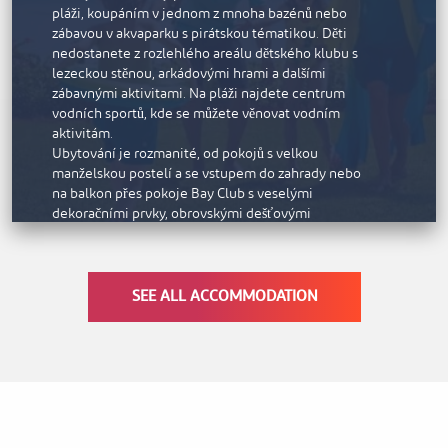
pláži, koupáním v jednom z mnoha bazénů nebo
zábavou v akvaparku s pirátskou tématikou. Děti
nedostanete z rozlehlého areálu dětského klubu s
lezeckou stěnou, arkádovými hrami a dalšími
zábavnými aktivitami. Na pláži najdete centrum
vodních sportů, kde se můžete věnovat vodním
aktivitám.
Ubytování je rozmanité, od pokojů s velkou
manželskou postelí a se vstupem do zahrady nebo
na balkon přes pokoje Bay Club s veselými
dekoračními prvky, obrovskými dešťovými
sprchami a vanou až po pokoje Bay Club King s
přímým vstupem na pláž.
V hotelu je působivá nabídka gastronomických
zařízení, včetně restaurace Vespa s chutnými
SEE ALL ACCOMMODATION
italskými pokrmy, která je otevřená každý večer a
v sobotu nabízí věhlasný brunch. V dalších třech
restauracích a la carte se podávají jídla asijské,
středovýchodní a evropské kuchyně. Boardwalk je
zábavná kavárna u bazénu, kde se po celý den
podává zdravé studené občerstvení.