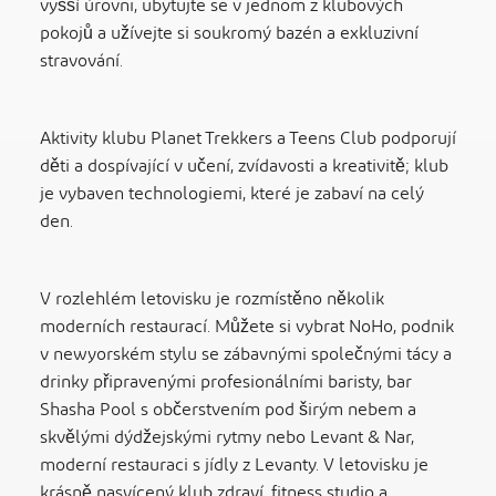
vyšší úrovni, ubytujte se v jednom z klubových
pokojů a užívejte si soukromý bazén a exkluzivní
stravování.
Aktivity klubu Planet Trekkers a Teens Club podporují
děti a dospívající v učení, zvídavosti a kreativitě; klub
je vybaven technologiemi, které je zabaví na celý
den.
V rozlehlém letovisku je rozmístěno několik
moderních restaurací. Můžete si vybrat NoHo, podnik
v newyorském stylu se zábavnými společnými tácy a
drinky připravenými profesionálními baristy, bar
Shasha Pool s občerstvením pod širým nebem a
skvělými dýdžejskými rytmy nebo Levant & Nar,
moderní restauraci s jídly z Levanty. V letovisku je
krásně nasvícený klub zdraví, fitness studio a