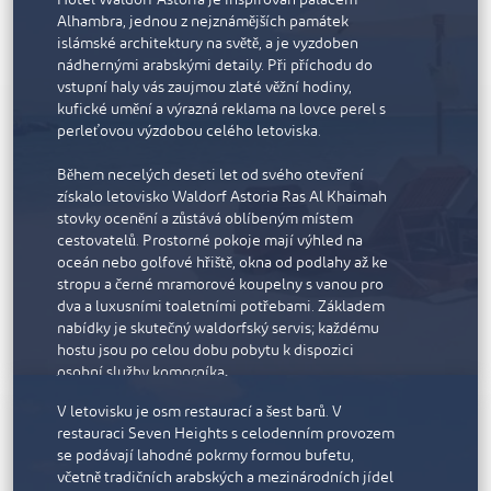
Alhambra, jednou z nejznámějších památek
islámské architektury na světě, a je vyzdoben
nádhernými arabskými detaily. Při příchodu do
Rixos Bab Al Bahr
vstupní haly vás zaujmou zlaté věžní hodiny,
kufické umění a výrazná reklama na lovce perel s
Rixos Bab Al Bahr je all-inclusive resort se 650
perleťovou výzdobou celého letoviska.
pokoji a apartmány, z nichž každý má balkon a
nádherný výhled na tyrkysové vody Arabského
Během necelých deseti let od svého otevření
moře. Každý z pokojů je poctou místnímu
získalo letovisko Waldorf Astoria Ras Al Khaimah
prostředí, interiéry jsou laděny do světle pískové,
stovky ocenění a zůstává oblíbeným místem
teplé bronzové a jemné šedé barvy s akcenty v
cestovatelů. Prostorné pokoje mají výhled na
odstínech smaragdově zelené. Některá prostorná
oceán nebo golfové hřiště, okna od podlahy až ke
apartmá chytře využívají prvky připomínající
stropu a černé mramorové koupelny s vanou pro
mashrabiyu, starobylou ozdobnou islámskou
dva a luxusními toaletními potřebami. Základem
zástěnu, která poskytuje naprosté soukromí. V
nabídky je skutečný waldorfský servis; každému
prostorných mramorem obložených koupelnách
hostu jsou po celou dobu pobytu k dispozici
jsou velké dešťové sprchy.
osobní služby komorníka.
V letovisku je osm restaurací a šest barů. V
Vyberte si z 10 restaurací a salonků, které nabízejí
restauraci Seven Heights s celodenním provozem
prvotřídní mezinárodní kuchyni: Barevné arabské
se podávají lahodné pokrmy formou bufetu,
pokrmy v restauraci Marjan, steaky z masa, které
včetně tradičních arabských a mezinárodních jídel
prošlo suchým zráním, v restauraci Lexington Grill