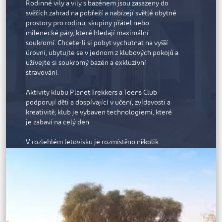
Rodinné vily a vily s bazénem jsou zasazeny do
svěžích zahrad na pobřeží a nabízejí světlé obytné
prostory pro rodinu, skupiny přátel nebo
milenecké páry, které hledají maximální
soukromí. Chcete-li si pobyt vychutnat na vyšší
úrovni, ubytujte se v jednom z klubových pokojů a
užívejte si soukromý bazén a exkluzivní
stravování.
Aktivity klubu Planet Trekkers a Teens Club
podporují děti a dospívající v učení, zvídavosti a
kreativitě; klub je vybaven technologiemi, které
je zabaví na celý den.
V rozlehlém letovisku je rozmístěno několik
moderních restaurací. Můžete si vybrat NoHo,
podnik v newyorském stylu se zábavnými
společnými tácy a drinky připravenými
profesionálními baristy, bar Shasha Pool s
občerstvením pod širým nebem a skvělými
dýdžejskými rytmy nebo Levant & Nar, moderní
restauraci s jídly z Levanty. V letovisku je krásně
nasvícený klub zdraví, fitness studio a venkovní