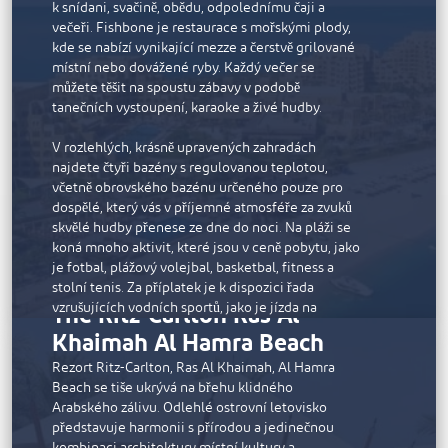
k snídani, svačině, obědu, odpolednímu čaji a
inspirované New Yorkem, delikátní japonská jídla
večeři. Fishbone je restaurace s mořskými plody,
v sofistikované restauraci UMI nebo lehké saláty v
kde se nabízí vynikající mezze a čerstvě grilované
restauraci Azure na pláži.
místní nebo dovážené ryby. Každý večer se
K vybavení resortu patří nepřetržitě otevřené
můžete těšit na spoustu zábavy v podobě
fitness centrum, dva osvětlené tenisové kurty a
tanečních vystoupení, karaoke a živé hudby.
vodní sporty od wakeboardingu po potápění.
Elegantní lázně Waldorf Astoria Spa nabízejí
V rozlehlých, krásně upravených zahradách
bylinné koupele, floatační lůžka a blahodárné
najdete čtyři bazény s regulovanou teplotou,
procedury.
včetně obrovského bazénu určeného pouze pro
dospělé, který vás v příjemné atmosféře za zvuků
skvělé hudby přenese ze dne do noci. Na pláži se
koná mnoho aktivit, které jsou v ceně pobytu, jako
je fotbal, plážový volejbal, basketbal, fitness a
stolní tenis. Za příplatek je k dispozici řada
The Ritz-Carlton Ras Al
vzrušujících vodních sportů, jako je jízda na
kajaku, zábavná jízda na banánu a parasailing. Pro
Khaimah Al Hamra Beach
děti je připraven dětský klub s dostatkem aktivit,
které je zabaví od svítání do soumraku. Děti mají k
Rezort Ritz-Carlton, Ras Al Khaimah, Al Hamra
dispozici vlastní bazén, tobogány a venkovní
Beach se tiše ukrývá na břehu klidného
hřiště.
Arabského zálivu. Odlehlé ostrovní letovisko
představuje harmonii s přírodou a jedinečnou
Klidné lázně Avitane mají různé zóny, kde si
kombinaci architektury místní kultury a