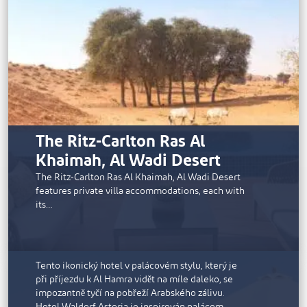
profesionálními baristy, bar Shasha Pool s
občerstvením pod širým nebem a skvělými
dýdžejskými rytmy nebo Levant & Nar, moderní
restauraci s jídly z Levanty. V letovisku je krásně
nasvícený klub zdraví, fitness studio a venkovní
tenisové kurty. Prostory pro pořádání akcí jsou
zality slunečním světlem a poskytují jedinečné
prostory pro intimní setkání, slavnostní večeře i
velkolepé oslavy. Otevření lázní pro veřejnost je
naplánováno na duben 2022.
The Ritz-Carlton Ras Al
Khaimah, Al Wadi Desert
The Ritz-Carlton Ras Al Khaimah, Al Wadi Desert
features private villa accommodations, each with
its…
Waldorf Astoria
Tento ikonický hotel v palácovém stylu, který je
při příjezdu k Al Hamra vidět na míle daleko, se
impozantně tyčí na pobřeží Arabského zálivu.
Hotel Waldorf Astoria je inspirován palácem