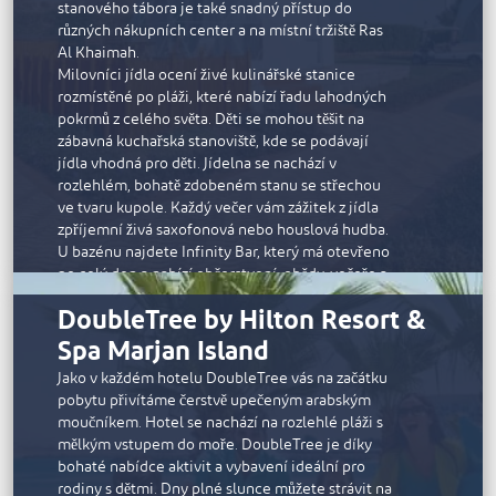
stanového tábora je také snadný přístup do
různých nákupních center a na místní tržiště Ras
Al Khaimah.
Milovníci jídla ocení živé kulinářské stanice
rozmístěné po pláži, které nabízí řadu lahodných
pokrmů z celého světa. Děti se mohou těšit na
zábavná kuchařská stanoviště, kde se podávají
jídla vhodná pro děti. Jídelna se nachází v
rozlehlém, bohatě zdobeném stanu se střechou
ve tvaru kupole. Každý večer vám zážitek z jídla
zpříjemní živá saxofonová nebo houslová hudba.
U bazénu najdete Infinity Bar, který má otevřeno
po celý den a nabízí občerstvení, obědy, večeře a
nápoje.
DoubleTree by Hilton Resort &
K dispozici je celá řada aktivit spojených s
Spa Marjan Island
kempováním a dalších oblíbených činností včetně
stolního tenisu, boccie, badmintonu a volejbalu.
Jako v každém hotelu DoubleTree vás na začátku
Děti si užijí pouštění draků, naučí se pár kroků salsy
pobytu přivítáme čerstvě upečeným arabským
a zahrají si na kalimbu, tradiční zimbabwský
moučníkem. Hotel se nachází na rozlehlé pláži s
hudební nástroj. V nabídce je také spousta aktivit
mělkým vstupem do moře. DoubleTree je díky
zaměřených na rozvoj ducha, jako je jóga při
bohaté nabídce aktivit a vybavení ideální pro
východu slunce, lukostřelba, výroba keramiky
rodiny s dětmi. Dny plné slunce můžete strávit na
nebo ruční vyšívání.