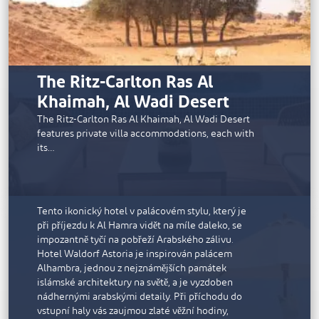
tenisové kurty. Prostory pro pořádání akcí jsou
zality slunečním světlem a poskytují jedinečné
prostory pro intimní setkání, slavnostní večeře i
velkolepé oslavy. Otevření lázní pro veřejnost je
naplánováno na duben 2022.
The Ritz-Carlton Ras Al
Khaimah, Al Wadi Desert
The Ritz-Carlton Ras Al Khaimah, Al Wadi Desert
features private villa accommodations, each with
its…
Waldorf Astoria
Tento ikonický hotel v palácovém stylu, který je
při příjezdu k Al Hamra vidět na míle daleko, se
impozantně tyčí na pobřeží Arabského zálivu.
Hotel Waldorf Astoria je inspirován palácem
Alhambra, jednou z nejznámějších památek
islámské architektury na světě, a je vyzdoben
nádhernými arabskými detaily. Při příchodu do
Rixos Bab Al Bahr
vstupní haly vás zaujmou zlaté věžní hodiny,