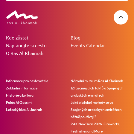
Kde zůstat
Blog
Naplánujte si cestu
Events Calendar
O Ras Al Khaimah
Informace pro cestovatele
Národní muzeum Ras Al Khaimah
Základní informace
12 fascinujících faktů o Spojených
Historie a kultura
arabských emirátech
Palác Al Qassimi
Jaké platební metody se ve
Letecký klub Al Jazirah
Spojených arabských emirátech
běžně používají?
RAK New Year 2026: Fireworks,
Festivities and More