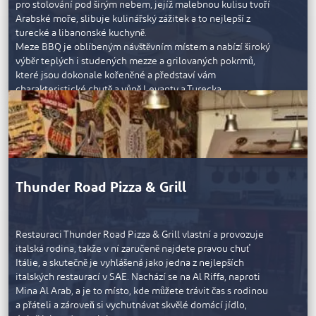
pro stolování pod širým nebem, jejíž malebnou kulisu tvoří
Arabské moře, slibuje kulinářský zážitek a to nejlepší z
turecké a libanonské kuchyně.
Meze BBQ je oblíbeným návštěvním místem a nabízí široký
výběr teplých i studených mezze a grilovaných pokrmů,
které jsou dokonale kořeněné a představí vám
charakteristické chutě a vůně Levanty a Turecka.
Restaurace se také specializuje na pravý turecký pokrm
pide, z jehož osmi druhů si můžete vybrat, a na domácí
turecký laban, kunafu a osvěžující turecký čaj. Restaurace
Meze je otevřená od 12:30 do 15:30 hodin na oběd a od
18:30 do 22:30 hodin na večeři.
Thunder Road Pizza & Grill
Restauraci Thunder Road Pizza & Grill vlastní a provozuje
italská rodina, takže v ní zaručeně najdete pravou chuť
Itálie, a skutečně je vyhlášená jako jedna z nejlepších
italských restaurací v SAE. Nachází se na Al Riffa, naproti
Mina Al Arab, a je to místo, kde můžete trávit čas s rodinou
a přáteli a zároveň si vychutnávat skvělé domácí jídlo,