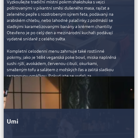
Vyzkoušejte tradiční místní pokrm shakshuka s vejci
pošírovanými v pikantní směsi dušeného masa, rajčat a
zeleného pepře s rozdrobeným sýrem feta, podávaný na
arabském chlebu, nebo lahodné palačinky z podmáslí se
sladkými karamelizovanými banány a krémem chantilly.
Otevřeno je po celý den a mezinárodní kuchaři podávají
vydatné snídaně z celého světa.
Kompletní celodenní menu zahrnuje také rostlinné
pokrmy, jako je 1484 veganská poke bowl, miska naplněná
sushi rýží, avokádem, červenou cibulí, okurkami,
smaženým tofu a salátem z mořských řas a zalitá sladkou
sezamovou omáčkou. Pokud jste se vydali za
dobrodružstvím do hor a dostali jste zdravou chuť k jídlu,
zakousněte se do velkého XX burgeru se dvěma plackami z
mletého hovězího masa, telecí slaninou, salátem, rajčaty,
šťavnatou cibulovou marmeládou, zralým sýrem čedar,
chipotle majonézou v čerstvé housce, podávaného navíc s
hranolky.
Umi
Když se nad horami rozprostře noc, pohádková světla se
mísí s hvězdami a vytvářejí nezapomenutelný večer.
Chladný horský vzduch, nenapodobitelná atmosféra, skvělá