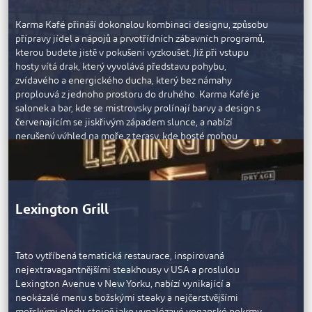
Karma Kafé přináší dokonalou kombinaci designu, způsobu
přípravy jídel a nápojů a prvotřídních zábavních programů,
kterou budete jistě v pokušení vyzkoušet. Již při vstupu
hosty vítá drak, který vyvolává představu pohybu,
zvídavého a energického ducha, který bez námahy
proplouvá z jednoho prostoru do druhého. Karma Kafé je
salonek a bar, kde se mistrovsky prolínají barvy a design s
červenajícím se jiskřivým západem slunce, a nabízí
nerušený výhled na moře z terasy, kde hosté mohou
pozorovat hvězdy nebo se kochat západem slunce, zatímco
místní DJ pouští povzbudivé skladby pro nezapomenutelný
zážitek.
Lexington Grill
Tato vytříbená tematická restaurace, inspirovaná
nejextravagantnějšími steakhousy v USA a proslulou
Lexington Avenue v New Yorku, nabízí vynikající a
neokázalé menu s božskými steaky a nejčerstvějšími
mořskými plody, stejně jako vynalézavé veganské pokrmy,