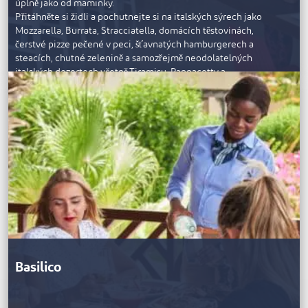
úplně jako od maminky.
Přitáhněte si židli a pochutnejte si na italských sýrech jako
Mozzarella, Burrata, Stracciatella, domácích těstovinách,
čerstvé pizze pečené v peci, šťavnatých hamburgerech a
steacích, chutné zelenině a samozřejmě neodolatelných
italských dezertech včetně Tiramisu, Pannacotty a
bezlepkového čokoládového dortu. Otevřeno je od 11 do 23
hodin a můžete si zde v klidu vychutnat oběd nebo večeři a
poté zajít na trh Thunder Road, kde se prodávají domácí
pochoutky včetně sýrů a hotových omáček, jako je pesto a
velmi pikantní „La Bomba“, a také řada dovážených
italských potravin.
Basilico