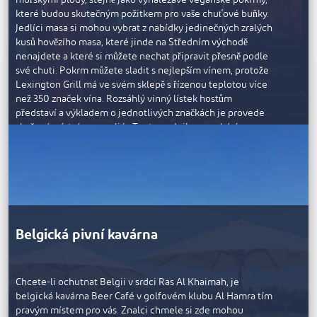
které budou skutečným požitkem pro vaše chuťové buňky.
Jedlíci masa si mohou vybrat z nabídky jedinečných zralých
kusů hovězího masa, které jinde na Středním východě
nenajdete a které si můžete nechat připravit přesně podle
své chuti. Pokrm můžete sladit s nejlepším vínem, protože
Lexington Grill má ve svém sklepě s řízenou teplotou více
než 350 značek vína. Rozsáhlý vinný lístek hostům
představí a výkladem o jednotlivých značkách je provede
zkušený místní sommeliér. Tento podnik se nachází v
přízemí hotelu Waldorf Astoria Ras Al Khaimah, je snadno
dostupný a nabízí řadu sofistikovaných jídelních prostor s
elegantním designem pro každou příležitost, včetně
místnosti Grill Room, Long Baru, soukromých prostor a
možnosti posezení pod širým nebem.
Lexington Grill má otevřeno denně od 18:30 do 23:00 a
předepsané oblečení je elegantní ležérní styl. Nenechte si
Belgická pivní kavárna
ujít slevové hodinky denně od 17:00 do 20:00.
Chcete-li ochutnat Belgii v srdci Ras Al Khaimah, je
belgická kavárna Beer Café v golfovém klubu Al Hamra tím
pravým místem pro vás. Znalci chmele si zde mohou