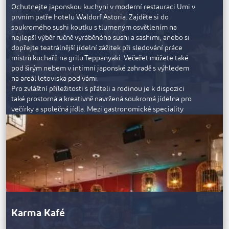
Ochutnejte japonskou kuchyni v moderní restauraci Umi v
obsluha a vynikající jídlo dělají z restaurace 1484 by Puro
prvním patře hotelu Waldorf Astoria. Zajděte si do
jedinečnou gastronomickou destinaci.
soukromého sushi koutku s tlumeným osvětlením na
nejlepší výběr ručně vyráběného sushi a sashimi, anebo si
dopřejte teatrálnější jídelní zážitek při sledování práce
mistrů kuchařů na grilu Teppanyaki. Večeřet můžete také
pod širým nebem v intimní japonské zahradě s výhledem
na areál letoviska pod vámi.
Pro zvláštní příležitosti s přáteli a rodinou je k dispozici
také prostorná a kreativně navržená soukromá jídelna pro
večírky a společná jídla. Mezi gastronomické speciality
patří pětichodové degustační menu, hlavní jídla s hovězím
Wagyu, humrem a černou treskou a samozřejmě japonská
zmrzlina Mochi jako dezert, která vždycky potěší. V nabídce
je také rozsáhlé veganské a vegetariánské menu.
Restaurace Umi má otevřeno denně od 18:30 do 23:00 a
pro vstup se požaduje elegantní ležérní společenský oděv.
Karma Kafé