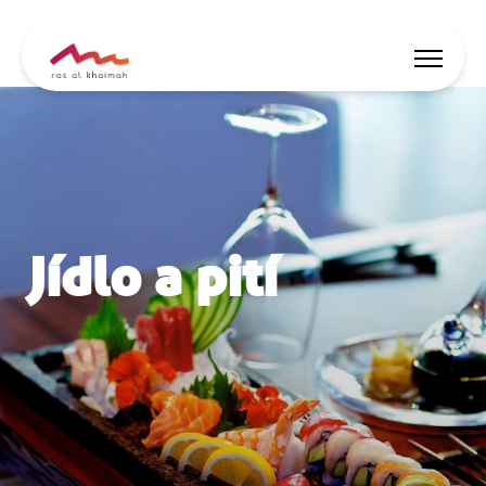
Nabídky
Nechte se inspirovat
Jídlo a pití
Co dělat
Naplánujte si výlet
🇨🇿
CS
Události