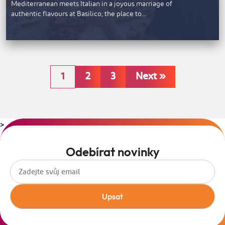
Mediterranean meets Italian in a joyous marriage of
authentic flavours at Basilico, the place to…
1
2
3
Next »
>
Odebírat novinky
Upsat