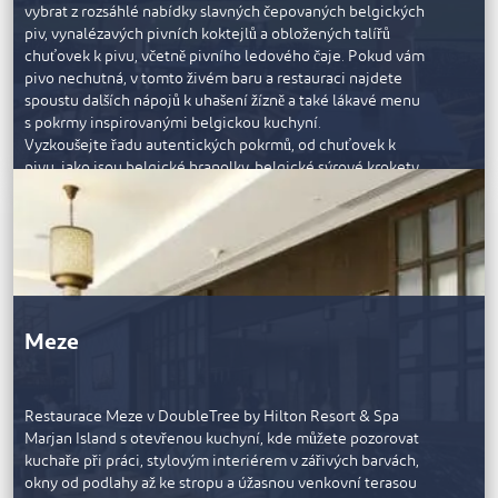
vybrat z rozsáhlé nabídky slavných čepovaných belgických
piv, vynalézavých pivních koktejlů a obložených talířů
chuťovek k pivu, včetně pivního ledového čaje. Pokud vám
pivo nechutná, v tomto živém baru a restauraci najdete
spoustu dalších nápojů k uhašení žízně a také lákavé menu
s pokrmy inspirovanými belgickou kuchyní.
Vyzkoušejte řadu autentických pokrmů, od chuťovek k
pivu, jako jsou belgické hranolky, belgické sýrové krokety
a domácí „Bitterballen“, které dokonale doplní vybrané
pivo, až po obložené talíře a tradiční mušle. V belgické
kavárně Beer Café, která je otevřená od 12 do 14 hodin, se
podávají obědy a večeře a atmosféru můžete nasávat až do
časných ranních hodin.
Meze
Restaurace Meze v DoubleTree by Hilton Resort & Spa
Marjan Island s otevřenou kuchyní, kde můžete pozorovat
kuchaře při práci, stylovým interiérem v zářivých barvách,
okny od podlahy až ke stropu a úžasnou venkovní terasou