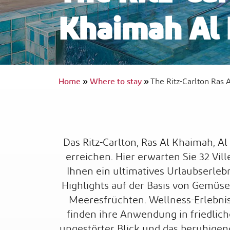
Khaimah Al
InterContinental Ras Al Khaimah Resor
and Spa
Barrierefreies Reisen
Home
»
Where to stay
»
The Ritz-Carlton Ras
Das Ritz-Carlton, Ras Al Khaimah, A
erreichen. Hier erwarten Sie 32 Vil
Ihnen ein ultimatives Urlaubserlebni
Highlights auf der Basis von Gemüs
Meeresfrüchten. Wellness-Erlebnis
finden ihre Anwendung in friedlich
ungestörter Blick und das beruhige