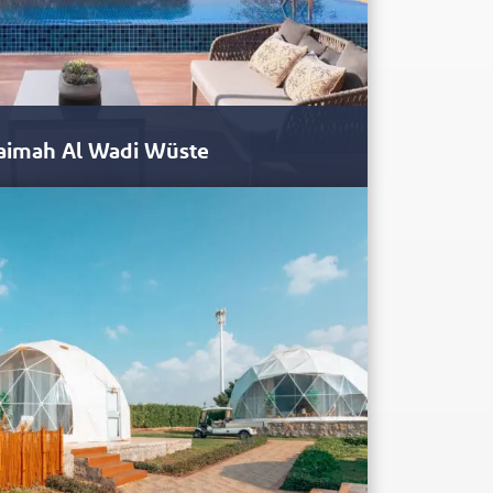
Khaimah Al Wadi Wüste
 seine außergewöhnliche Natur, umfangreiche
ewöhnliche Abenteuer und ein…