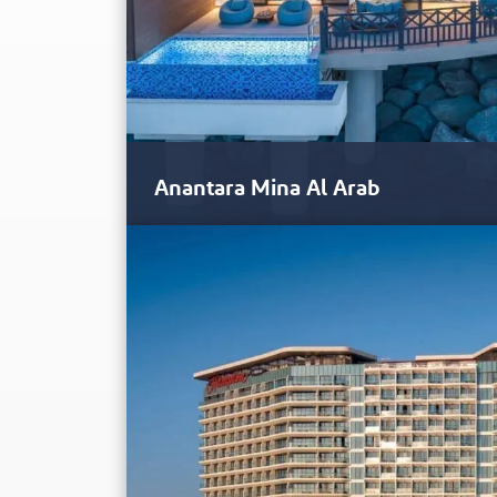
Anantara Mina Al Arab
UNTERBRINGUNG
Das Anantara Mina Al Arab ist mit seinen 174 lux
Villen im Einklang mit der Natur gestaltet worde
Landschaft, und jede Einrichtung bietet eine woh
privaten Balkon, eine Gartenterrasse oder ein Poo
m² bis zu 365 m² reichen, sind geräumig und mit 
wofür Anantara auch bekannt ist. Außerdem sind 
Details versehen, die dem Hotel ein Gefühl von N
Die Poolvillen sind inspiriert vom luxuriösen Le
auch Ras Al Khaimahs erste Überwasservillen gehö