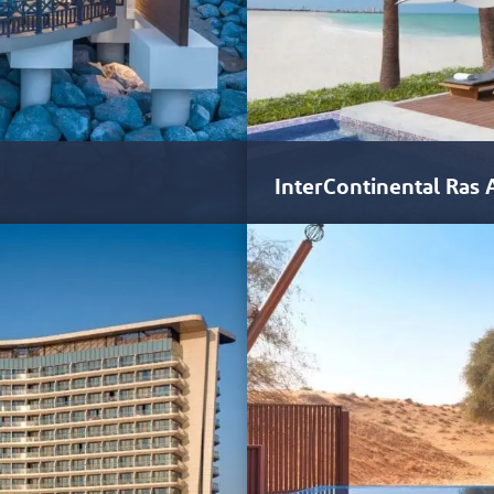
InterContinental Ras
Das eben erst eröffnete Interco
uriösen Zimmern, Suiten und
erste Luxushotel…
n. Sie verschmelzen mit der
ltuende Aussicht, einen
ldeck. Die Zimmer, die von 47
echtem Luxus ausgestattet,
diese mit landestypischen
ähe verleihen.
ben auf den Malediven, zu denen
ren. Die Villen bieten einen