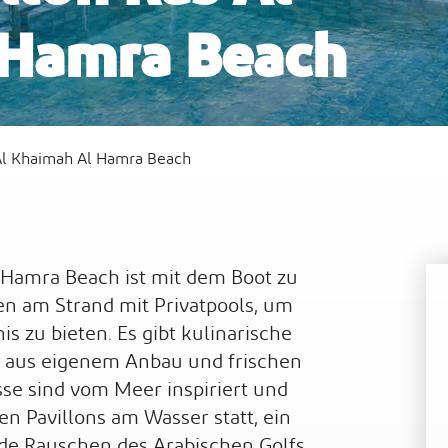
 Hamra Beach
t
Waldorf Astoria Ras Al Khaimah
Sof
 Al Khaimah Al Hamra Beach
l Hamra Beach ist mit dem Boot zu
len am Strand mit Privatpools, um
s zu bieten. Es gibt kulinarische
e aus eigenem Anbau und frischen
se sind vom Meer inspiriert und
en Pavillons am Wasser statt, ein
nde Rauschen des Arabischen Golfs