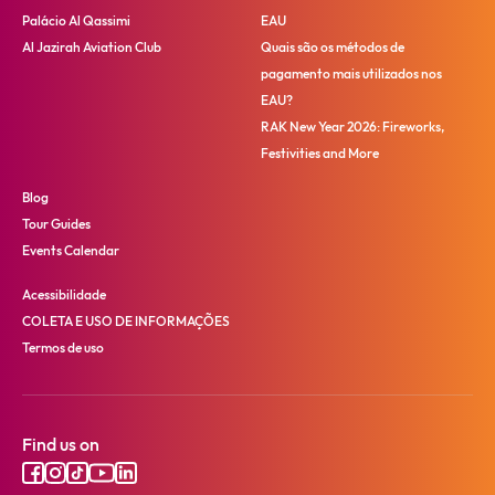
Palácio Al Qassimi
EAU
Al Jazirah Aviation Club
Quais são os métodos de
pagamento mais utilizados nos
EAU?
RAK New Year 2026: Fireworks,
Festivities and More
Blog
Tour Guides
Events Calendar
Acessibilidade
COLETA E USO DE INFORMAÇÕES
Termos de uso
Find us on