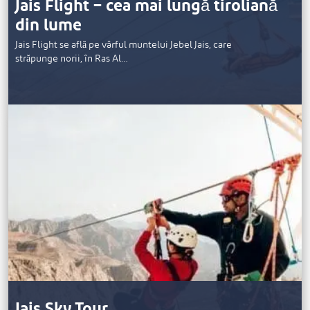
Jais Flight – cea mai lungă tiroliană
din lume
Jais Flight se află pe vârful muntelui Jebel Jais, care
străpunge norii, în Ras Al…
Jais Sky Tour