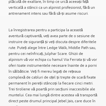
plăcută de exaltare, în timp ce urcă aceeași față
verticală a stâncii ca un alpinist profesionist, fără un
antrenament intens sau fără să-și asume riscuri.
La înregistrarea pentru a participa la această
aventură captivantă, veți avea parte de o sesiune de
instruire de siguranță și veți discuta despre diferitele
rute. Puteți alege între Ledge Walk, Middle Path sau,
pentru cei neînfricați, Julphar Scare. Ghizii de
alpinism vă vor echipa cu hamul Via Ferrata și vă vor
oferi toate instrumentele necesare înainte de a porni
în sălbăticie. Veți fi mereu legați de rețeaua
complexă de cabluri de oțel și trepte de scară fixate
permanent în pereții stâncoși la fiecare cinci metri.
Trei tiroliene vă poartă prin secțiuni inaccesibile ale
muntelui. Cea mai lungă dintre acestea vă transportă
direct peste drumul principal Jebel Jais, care duce în