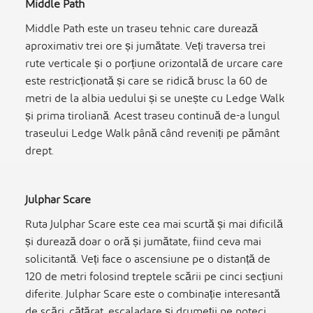
Middle Path
Middle Path este un traseu tehnic care durează
aproximativ trei ore și jumătate. Veți traversa trei
rute verticale și o porțiune orizontală de urcare care
este restricționată și care se ridică brusc la 60 de
metri de la albia uedului și se unește cu Ledge Walk
și prima tiroliană. Acest traseu continuă de-a lungul
traseului Ledge Walk până când reveniți pe pământ
drept.
Julphar Scare
Ruta Julphar Scare este cea mai scurtă și mai dificilă
și durează doar o oră și jumătate, fiind ceva mai
solicitantă. Veți face o ascensiune pe o distanță de
120 de metri folosind treptele scării pe cinci secțiuni
diferite. Julphar Scare este o combinație interesantă
de scări, cățărat, escaladare și drumeții pe poteci