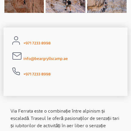
+971 7233 8998
info@beargryllscamp.ae
+971 7233 8998
Via Ferrata este o combinație între alpinism și
escaladă. Traseul le oferă pasionaților de senzații tari
și iubitorilor de activități în aer liber o senzație