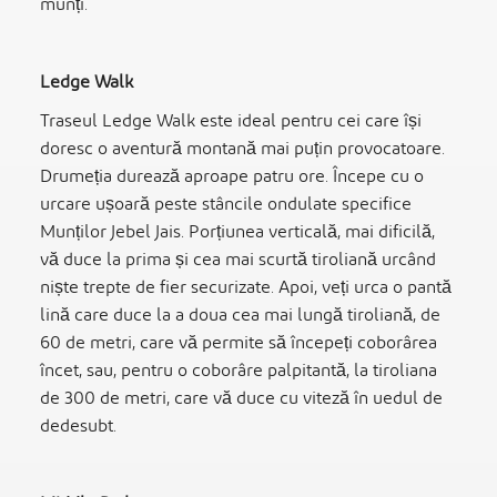
munți.
Ledge Walk
Traseul Ledge Walk este ideal pentru cei care își
doresc o aventură montană mai puțin provocatoare.
Drumeția durează aproape patru ore. Începe cu o
urcare ușoară peste stâncile ondulate specifice
Munților Jebel Jais. Porțiunea verticală, mai dificilă,
vă duce la prima și cea mai scurtă tiroliană urcând
niște trepte de fier securizate. Apoi, veți urca o pantă
lină care duce la a doua cea mai lungă tiroliană, de
60 de metri, care vă permite să începeți coborârea
încet, sau, pentru o coborâre palpitantă, la tiroliana
de 300 de metri, care vă duce cu viteză în uedul de
dedesubt.