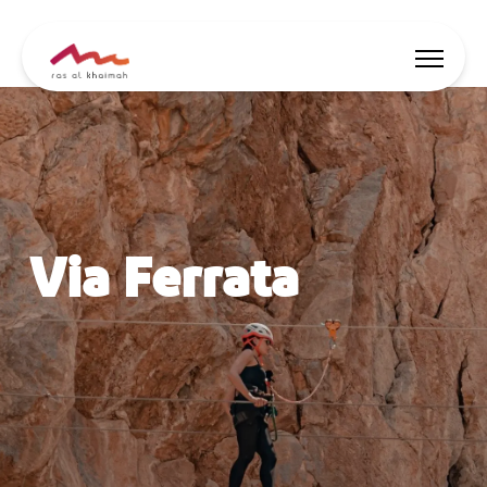
Oferte
Surse de inspirație
Via Ferrata
Locuri de cazare
Activități
🇷🇴
RO