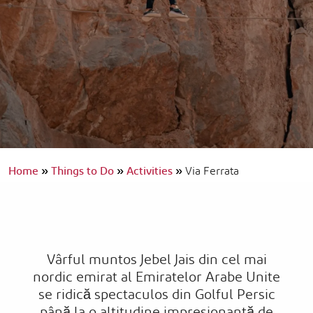
Home
»
Things to Do
»
Activities
»
Via Ferrata
Vârful muntos Jebel Jais din cel mai
nordic emirat al Emiratelor Arabe Unite
se ridică spectaculos din Golful Persic
până la o altitudine impresionantă de