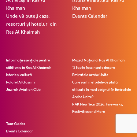
Activități în Ras Al
Istoria emiratului Ras Al
Khaimah
Khaimah
Unde vă puteți caza:
Events Calendar
resorturi și hoteluri din
Ras Al Khaimah
Informații esențiale pentru
Muzeul Național Ras Al Khaimah
călătoria în Ras Al Khaimah
12 fapte fascinante despre
Istorie și cultură
Emiratele Arabe Unite
Palatul Al Qassimi
Care sunt metodele de plată
Jazirah Aviation Club
utilizate în mod obișnuit în Emiratele
Arabe Unite?
RAK New Year 2026: Fireworks,
Festivities and More
Tour Guides
Events Calendar