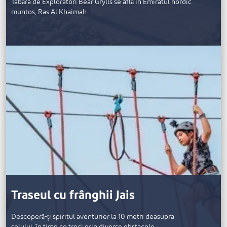
Tabăra de Exploratori Bear Grylls se află în Emiratul nordic
muntos, Ras Al Khaimah.
Traseul cu frânghii Jais
Descoperă-ți spiritul aventurier la 10 metri deasupra