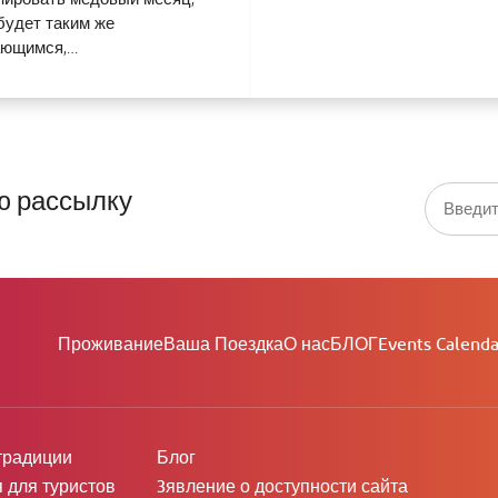
будет таким же
ающимся,…
ю рассылку
Проживание
Ваша Поездка
О нас
БЛОГ
Events Calenda
традиции
Блог
для туристов
3явление о доступности сайта