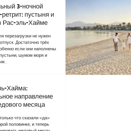
ьный 3-ночной
-ретрит: пустыня и
в Рас-эль-Хайме
ля перезагрузки не нужен
отпуск. Достаточно трёх
собенно если они наполнены
пустыни, шумом моря и
ым…
ль-Хайма:
ьное направление
едового месяца
 только что сказали «да»
орой половинке, и теперь
нировать медовый месяц,