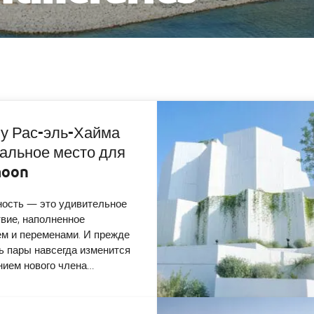
Мина
Валдорф Астория Рас-эль-Хайма
Со
у Рас-эль-Хайма
альное место для
moon
ость — это удивительное
вие, наполненное
м и переменами. И прежде
ь пары навсегда изменится
нием нового члена…