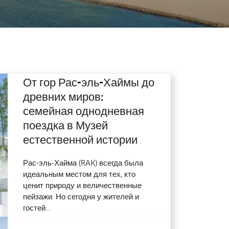
фитель Аль-Хамра
От гор Рас-эль-Хаймы до
древних миров:
семейная однодневная
поездка в Музей
естественной истории
Рас-эль-Хайма (RAK) всегда была
идеальным местом для тех, кто
ценит природу и величественные
пейзажи. Но сегодня у жителей и
гостей…