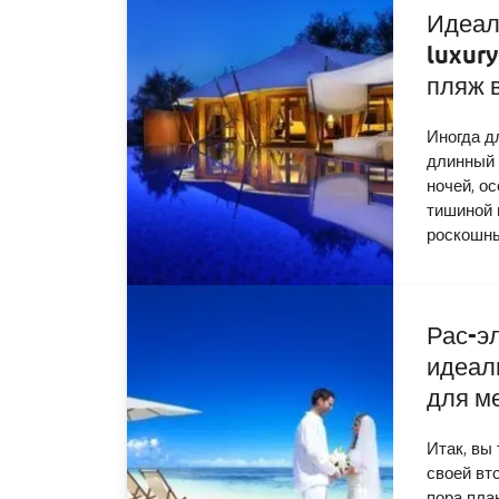
Идеал
luxury
пляж 
Иногда д
длинный 
ночей, о
тишиной 
роскошн
Рас-э
идеал
для м
Итак, вы
своей вт
пора пла