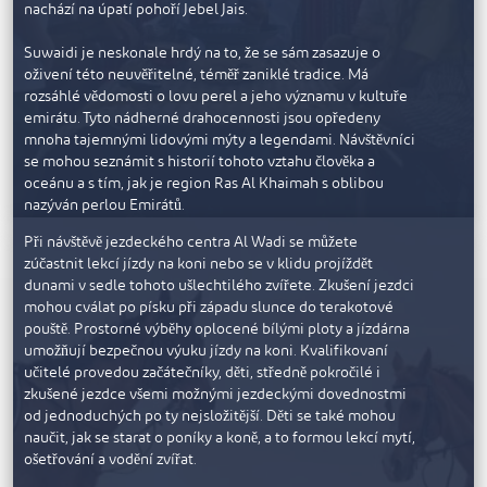
nezastupitelnou roli. Jsou považováni za symbol hrdosti a
nachází na úpatí pohoří Jebel Jais.
ušlechtilosti. Láska k arabským koním se v Ras Al Khaimah
datuje po staletí, kdy zde žili beduíni, kteří byli
Suwaidi je neskonale hrdý na to, že se sám zasazuje o
talentovanými jezdci. Arabští koně jsou opěvováni v poezii,
oživení této neuvěřitelné, téměř zaniklé tradice. Má
zvěčněni v mýtech, zapsáni v náboženských knihách a jsou
rozsáhlé vědomosti o lovu perel a jeho významu v kultuře
proslulí svou vytrvalostí, silou a věrností. Tito krásní koně
emirátu. Tyto nádherné drahocennosti jsou opředeny
jsou považováni za jedno z nejčistších plemen na světě.
mnoha tajemnými lidovými mýty a legendami. Návštěvníci
Mají široké, ploché čelo, oduševnělé hnědé oči, široký,
se mohou seznámit s historií tohoto vztahu člověka a
mírně zahnutý nos, dlouhé vztyčené uši, štíhlý krk a
oceánu a s tím, jak je region Ras Al Khaimah s oblibou
nádherně lesklou hřívu.
nazýván perlou Emirátů.
Při návštěvě jezdeckého centra Al Wadi se můžete
zúčastnit lekcí jízdy na koni nebo se v klidu projíždět
Prohlídka perlové farmy Suwaidi
dunami v sedle tohoto ušlechtilého zvířete. Zkušení jezdci
Návštěvníci Ras Al Khaimah se mohou vydat na fascinující
mohou cválat po písku při západu slunce do terakotové
cestu na palubě tradiční lodi lovců perel. Prohlídku začnete
pouště. Prostorné výběhy oplocené bílými ploty a jízdárna
v původní rybářské vesnici Al Rams, kde vám průvodce
umožňují bezpečnou výuku jízdy na koni. Kvalifikovaní
vysvětlí význam mělkého zálivu a jeho ochranných
učitelé provedou začátečníky, děti, středně pokročilé i
mangrovových porostů. Poví vám příběhy statečných
zkušené jezdce všemi možnými jezdeckými dovednostmi
rybářů, vysvětlí techniky potápění, které kdysi praktikovali,
od jednoduchých po ty nejsložitější. Děti se také mohou
a představí vám různé nástroje, které používali, z tradiční
naučit, jak se starat o poníky a koně, a to formou lekcí mytí,
dřevěné truhly pro ukládání vybavení a úlovků zvané bish-
ošetřování a vodění zvířat.
takh-tah. Dále se seznámíte s inovativními vědeckými