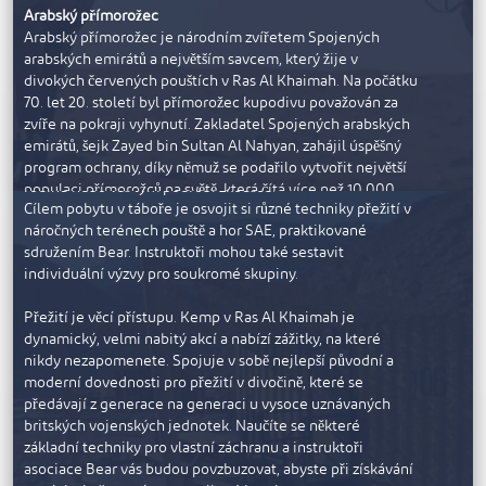
Bear Grylls Explorers Camp
technikami používanými v moderním pěstování perel a
Arabský přímorožec
prohlédnete si perlovou farmu Suwaidi, která se nachází
Arabský přímorožec je národním zvířetem Spojených
na plovoucím pontonu. Nakonec si návštěvníci mohou
arabských emirátů a největším savcem, který žije v
otevřít ústřici a zjistit, jestli trefili jackpot a našli svou
The Bear Grylls Camp Ras Al Khaimah
divokých červených pouštích v Ras Al Khaimah. Na počátku
vlastní arabskou perlu, kterou si pak mohou odnést domů.
Pokud milujete dobrodružství, rádi se překonáváte a
70. let 20. století byl přímorožec kupodivu považován za
V obchodě se suvenýry je k vidění nádherná kolekce těch
chcete se naučit drsné techniky přežití od vybraných
zvíře na pokraji vyhynutí. Zakladatel Spojených arabských
nejjemnějších perel z Ras Al Khaimah.
instruktorů sdružení Bear, tábor pro průzkumníky v Ras Al
emirátů, šejk Zayed bin Sultan Al Nahyan, zahájil úspěšný
Khaimah nabízí několik exkluzivních výzev, které vás, vaši
program ochrany, díky němuž se podařilo vytvořit největší
Perlová farma Suwaidi je založena na zásadách šetrnosti k
rodinu nebo váš tým podrobí zkoušce.
populaci přímorožců na světě, která čítá více než 10 000
životnímu prostředí, které chrání prostředí moře před
Cílem pobytu v táboře je osvojit si různé techniky přežití v
jedinců.
lidskými zásahy. Farma je jednoduchá, autentická a
náročných terénech pouště a hor SAE, praktikované
poháněná solárními panely. Nezapomeňte, že navštěvujete
sdružením Bear. Instruktoři mohou také sestavit
místní oblast, a proto se vhodně oblečte a vždy používejte
individuální výzvy pro soukromé skupiny.
Přímorožec arabský je středně velká pouštní antilopa
ochranný krém proti slunci.
známá také pod jménem W’Dhehi; samci mohou vážit až
Přežití je věcí přístupu. Kemp v Ras Al Khaimah je
80 kg. Přímorožec je převážně bílý a má tmavé
dynamický, velmi nabitý akcí a nabízí zážitky, na které
trojúhelníkové skvrny na hlavě a na nohou. Přímorožce lze
nikdy nezapomenete. Spojuje v sobě nejlepší původní a
snadno rozpoznat podle jejich impozantních dlouhých a
moderní dovednosti pro přežití v divočině, které se
rovných rohů. Mají široká kopyta, která jim umožňují
předávají z generace na generaci u vysoce uznávaných
obratný pohyb po měkkém písku. Přímorožci po mnoho let
britských vojenských jednotek. Naučíte se některé
inspirovali arabské básníky. Dnes se volně potulují v
základní techniky pro vlastní záchranu a instruktoři
přírodní rezervaci.
asociace Bear vás budou povzbuzovat, abyste při získávání