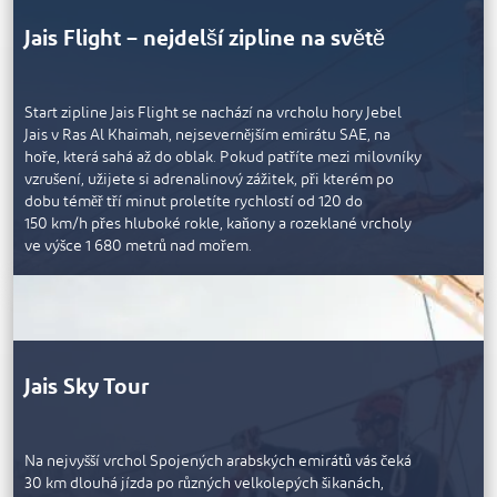
Jais Flight – nejdelší zipline na světě
Start zipline Jais Flight se nachází na vrcholu hory Jebel
Jais v Ras Al Khaimah, nejsevernějším emirátu SAE, na
hoře, která sahá až do oblak. Pokud patříte mezi milovníky
vzrušení, užijete si adrenalinový zážitek, při kterém po
dobu téměř tří minut proletíte rychlostí od 120 do
150 km/h přes hluboké rokle, kaňony a rozeklané vrcholy
ve výšce 1 680 metrů nad mořem.
Od otevření v roce 2018 si Jais Flight vyzkoušelo více než
70 000 lidí.
Jais Sky Tour
Na nejvyšší vrchol Spojených arabských emirátů vás čeká
30 km dlouhá jízda po různých velkolepých šikanách,