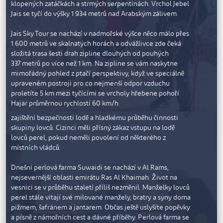
klopených zatáčkách a strmých serpentinách. Vrchol Jebel
Suwaidi Pearls
Jais se tyčí do výšky 1 934 metrů nad Arabským zálivem.
Jais Sky Tour se nachází v nadmořské výšce něco málo přes
1 600 metrů ve skalnatých horách a odvážlivce zde čeká
Lov perel je dodnes považován za jednu z nejcennějších
složitá trasa šesti drah zipline dlouhých od pouhých
tradic Spojených arabských emirátů. Celé generace mužů
337 metrů po více než 1 km. Na zipline se vám naskytne
se potápěly pro exotické perly. V historických dobách se
mimořádný pohled z ptačí perspektivy, když ve speciálně
při potápění používaly skřipce na nos ze želvoviny, potápěči
upraveném postroji pro co nejmenší odpor vzduchu
si zacpávali uši voskem a před každým ponorem
proletíte 5 km mezi tyčícími se vrcholy hřebene pohoří
konzumovali velké množství sladkých datlí a kávy. Každý
Hajar průměrnou rychlostí 60 km/h.
muž měl přesně určeny své povinnosti, které sloužily k
zajištění bezpečnosti lodě a hladkému průběhu činnosti
Celý zážitek trvá přibližně 2 hodiny, během nichž se budete
skupiny lovců. Cizinci měli přísný zákaz vstupu na lodě
pohybovat po sedmi plošinách propojených šesti dráhami
lovců perel, pokud neměli povolení od některého z
zipline. Nejvyšší plošina, nebeský most, se zdánlivě vznáší
místních vládců.
ve výšce 300 metrů nad zemí. Každý letec je usazen a
bezpečně připoután na laně vyškoleným týmem Warrior
Dnešní perlová farma Suwaidi se nachází v Al Rams,
Středisko dobrodružství v sedle Al Wadi
Group.
nejsevernější oblasti emirátu Ras Al Khaimah. Život na
vesnici se v průběhu staletí příliš nezměnil. Manželky lovců
Chcete-li si tento zážitek rezervovat on-line, klikněte
zde
.
perel stále vítají své milované manžely, bratry a syny doma
Arabští koně
pižmem, šafránem a jantarem. Občas ještě uslyšíte popěvky
Arabští koně hráli v kultuře arabských emirátů vždy
a písně z námořních cest a dávné příběhy. Perlová farma se