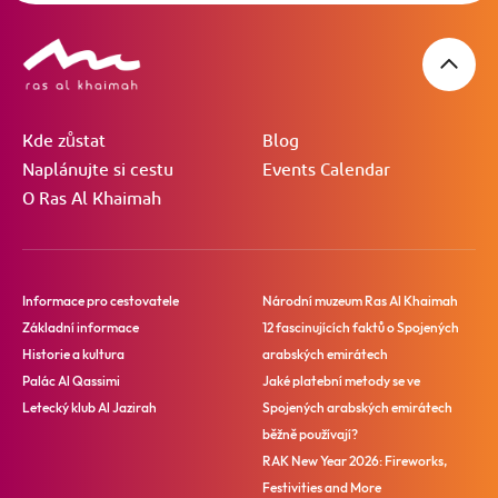
Kde zůstat
Blog
Naplánujte si cestu
Events Calendar
O Ras Al Khaimah
Informace pro cestovatele
Národní muzeum Ras Al Khaimah
Základní informace
12 fascinujících faktů o Spojených
Historie a kultura
arabských emirátech
Palác Al Qassimi
Jaké platební metody se ve
Letecký klub Al Jazirah
Spojených arabských emirátech
běžně používají?
RAK New Year 2026: Fireworks,
Festivities and More