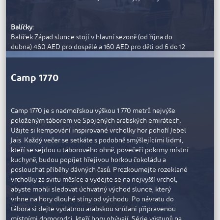
Balíčky:
Balíček Západ slunce stojí v hlavní sezoně (od října do
dubna) 460 AED pro dospělé a 160 AED pro děti od 6 do 12
let. Mimo sezonu (květen až září) stojí 380 AED pro dospělé
a 120 AED pro děti.
Camp 1770
Cena za balíček Západ slunce včetně večeře je 860 AED
pro dospělé a 380 AED pro děti od 6 do 12 let v hlavní
sezoně a 690 AED pro dospělé a 280 AED pro děti mimo
sezonu.
Camp 1770 je s nadmořskou výškou 1 770 metrů nejvýše
Děti do 5 let mají všechny balíčky zdarma. Ceny jsou
položeným táborem ve Spojených arabských emirátech.
uvedeny bez DPH.
Užijte si kempování inspirované vrcholky hor pohoří Jebel
Jais. Každý večer se setkáte s podobně smýšlejícími lidmi,
Součástí vašeho zážitku je:
kteří se sejdou u táborového ohně, povečeří pokrmy místní
Doprava do tábora klubovým povozem
kuchyně, budou popíjet hřejivou horkou čokoládu a
Sezonní menu
připravené naším šéfkuchařem
poslouchat příběhy dávných časů. Prozkoumejte rozeklané
vrcholky za svitu měsíce a vydejte se na nejvyšší vrchol,
Nealkoholické nápoje, čaj a káva
abyste mohli sledovat úchvatný východ slunce, který
Živý hudebník
vrhne na hory dlouhé stíny od východu. Po návratu do
Volejbal, lukostřelba a jízda na písku
tábora si dejte vydatnou arabskou snídani připravenou
Soví show při západu slunce
místními domorodci, kteří hory obývají. Série výstupů na