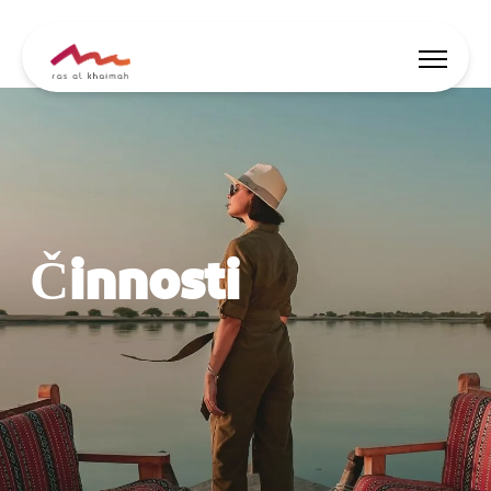
Nabídky
Nechte se inspirovat
Činnosti
Co dělat
Naplánujte si výlet
🇨🇿
CS
Události