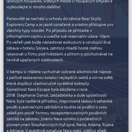
nejlepších středomořských a místních arabských surovin
lanových houpaček, vratkých mostů či houpacích smyček a
tvořících pestrou směsici lákavých kombinovaných
vyzkoušejte si mnoho dalšího!
Ubytování v táboře Bear Grylls Explorers Camp
pokrmů. Sonara se řídí zásadou udržitelnosti a hosté
Tábor Bear Grylls Explorers Camp je navržen s ohledem na
mohou očekávat nejkvalitnější sezonní suroviny, které
Parkoviště se nachází u vchodu do tábora Bear Grylls
začátečníky a nevyžaduje žádné tábornické dovednosti.
uspokojí každého, od rozsáhlého veganského menu až po
Explorers Camp a je jasně označené a snadno přístupné pro
Kemp se nachází v úchvatné přírodě v pohoří Jebel Jais v
dětské menu, které je navrženo tak, aby potěšilo chuťové
všechny typy vozidel. Po příjezdu se přihlaste v
Ras Al Khaimah. Prosté chatky, kde budete ubytováni, vám
pohárky těch nejmenších.
informačním centru a uveďte své rezervační údaje. Všem
poskytnou pohodlí a zároveň si užijete jedinečný zážitek z
Po večeři pak bude následovat exkluzivní a vzrušující živá
účastníkům bude poté týmem kempu Bear Grylls Explorers
táboření v přírodě.
zábava v hotelu Sonara, zatímco mladší hosté mohou
Camp nasazen postroj a budou upoutáni k záchrannému
relaxovat u filmu pod hvězdami a přitom si pochutnávat na
lanu.
čerstvě upečených sladkostech.
V kempu si můžete vychutnat vybrané alkoholické nápoje
s pečlivě sestavenou kolekcí nejlepších sektů a vín na světě,
které doplňují vlastnoručně vyráběné koktejly.
Společnost Nara Escape byla založena v roce
2018. Stephanie Danial, zakladatelka a duše společnosti
Nara, byla nadšená přírodou, inspirovaná láskou k saharské
poušti a jedinečným zážitkům a toužila se podělit o svou
vášeň pro poušť formou nezapomenutelných pouštních
zážitků na zakázku. Jméno Nara vzniklo z počátečních
písmen jmen Stephaniiných čtyř synů, Neila, Adama, Ryana
a Adriana. V arabštině označuje Nara malý, jiskřivý oheň.