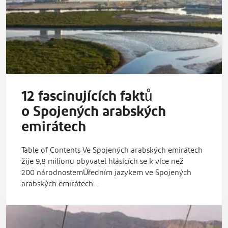
12 fascinujících faktů
o Spojených arabských
emirátech
Table of Contents Ve Spojených arabských emirátech
žije 9,8 milionu obyvatel hlásících se k více než
200 národnostemÚředním jazykem ve Spojených
arabských emirátech…