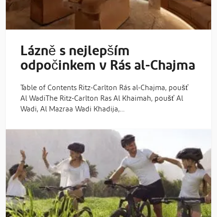
Lázně s nejlepším
odpočinkem v Rás al-Chajma
Table of Contents Ritz-Carlton Rás al-Chajma, poušť
Al WadiThe Ritz-Carlton Ras Al Khaimah, poušť Al
Wadi, Al Mazraa Wadi Khadija,…