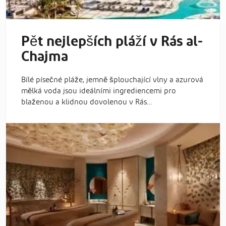
Pět nejlepších pláží v Rás al-
Chajma
Bílé písečné pláže, jemně šplouchající vlny a azurová
mělká voda jsou ideálními ingrediencemi pro
blaženou a klidnou dovolenou v Rás…