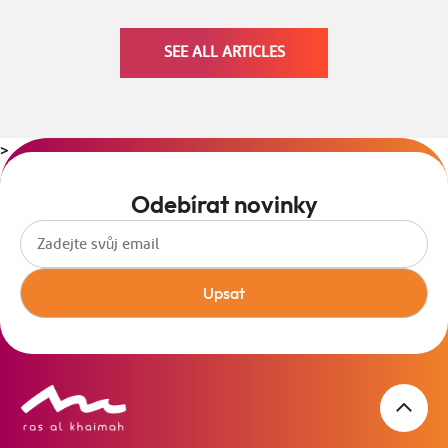
SEE ALL ARTICLES
>
Odebírat novinky
Upsat