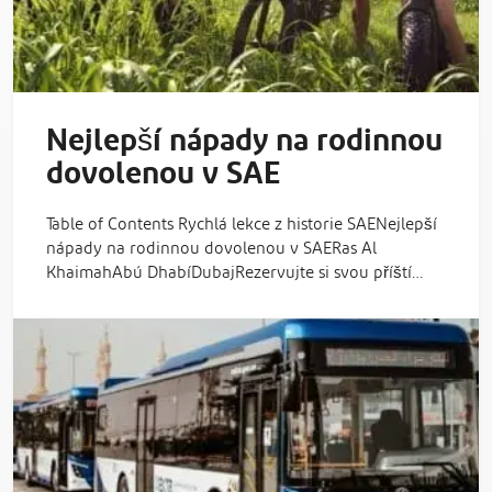
Nejlepší nápady na rodinnou
dovolenou v SAE
Table of Contents Rychlá lekce z historie SAENejlepší
nápady na rodinnou dovolenou v SAERas Al
KhaimahAbú DhabíDubajRezervujte si svou příští…