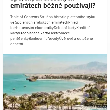
emirátech běžně používají?
Table of Contents Stručná historie platebního styku
ve Spojených arabských emirátechPřijetí
bezhotovostní ekonomikyDebetní kartyKreditní
kartyPředplacené kartyElektronické
peněženkyBankovní převodyÚvěrové a odložené
debetní…