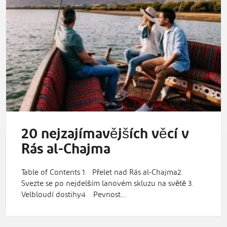
20 nejzajímavějších věcí v
Rás al-Chajma
Table of Contents 1. Přelet nad Rás al-Chajma2.
Svezte se po nejdelším lanovém skluzu na světě 3.
Velbloudí dostihy4. Pevnost…