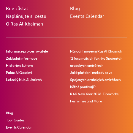
Kde zůstat
Blog
Naplánujte si cestu
Events Calendar
O Ras Al Khaimah
Informace pro cestovatele
Národní muzeum Ras Al Khaimah
Základní informace
12 fascinujících faktů o Spojených
Historie a kultura
arabských emirátech
Palác Al Qassimi
Jaké platební metody se ve
Letecký klub Al Jazirah
Spojených arabských emirátech
běžně používají?
RAK New Year 2026: Fireworks,
Festivities and More
Blog
Tour Guides
Events Calendar