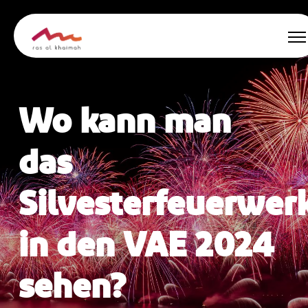
Nabídky
Wo kann man
Nechte se inspirovat
das
Co dělat
Silvesterfeuerwer
Naplánujte si výlet
in den VAE 2024
🇨🇿
sehen?
CS
Události