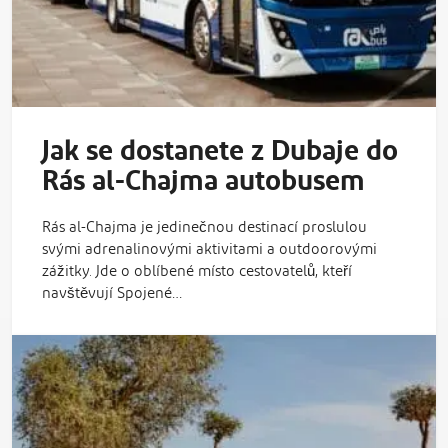
Jak se dostanete z Dubaje do
Rás al-Chajma autobusem
Rás al-Chajma je jedinečnou destinací proslulou
svými adrenalinovými aktivitami a outdoorovými
zážitky. Jde o oblíbené místo cestovatelů, kteří
navštěvují Spojené…