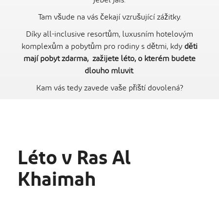
Jebel Jais.
Tam všude na vás čekají vzrušující zážitky.
Díky all-inclusive resortům, luxusním hotelovým
komplexům a pobytům pro rodiny s dětmi, kdy
d
ěti
mají pobyt zdarma,
zažijete léto, o kterém budete
dlouho mluvit
.
Kam vás tedy zavede vaše příští dovolená?
Léto v Ras Al
Khaimah