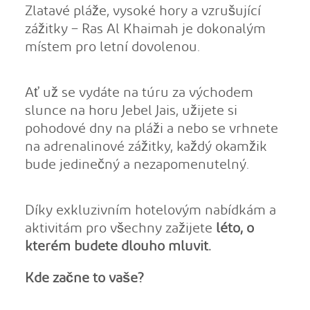
Zlatavé pláže, vysoké hory a vzrušující
zážitky – Ras Al Khaimah je dokonalým
místem pro letní dovolenou.
Ať už se vydáte na túru za východem
slunce na horu Jebel Jais, užijete si
pohodové dny na pláži a nebo se vrhnete
na adrenalinové zážitky, každý okamžik
bude jedinečný a nezapomenutelný.
Díky exkluzivním hotelovým nabídkám a
aktivitám pro všechny zažijete
léto,
o
kterém budete dlouho mluvit.
Kde za
č
ne to vaše?