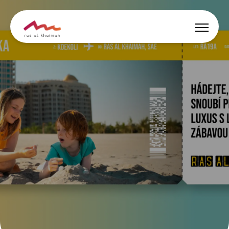
Nabídky
Nechte se inspirovat
Co dělat
Naplánujte si výlet
🇨🇿
CS
Události