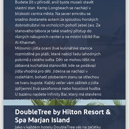
Budete žít v přírodě, aniž byste museli stavět
vlastní stan. Kemp Longbeach se nachází v
blízkosti centra města. Na sever emirátu se
snadno dostanete autem za spoustou horských
dobrodružství na vrcholcích pohoří Jebel Jais. Ze
stanového tábora je také snadný přístup do
různých nákupních center a na místní tržiště Ras
Al Khaimah.
Milovníci jídla ocení živé kulinářské stanice
rozmístěné po pláži, které nabízí řadu lahodných
pokrmů z celého světa. Děti se mohou těšit na
zábavná kuchařská stanoviště, kde se podávají
jídla vhodná pro děti. Jídelna se nachází v
rozlehlém, bohatě zdobeném stanu se střechou
ve tvaru kupole. Každý večer vám zážitek z jídla
zpříjemní živá saxofonová nebo houslová hudba.
U bazénu najdete Infinity Bar, který má otevřeno
po celý den a nabízí občerstvení, obědy, večeře a
nápoje.
DoubleTree by Hilton Resort &
K dispozici je celá řada aktivit spojených s
Spa Marjan Island
kempováním a dalších oblíbených činností včetně
stolního tenisu, boccie, badmintonu a volejbalu.
Jako v každém hotelu DoubleTree vás na začátku
Děti si užijí pouštění draků, naučí se pár kroků salsy