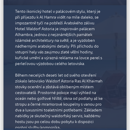
Waldorf Astoria
Tento ikonický hotel v palácovém stylu, který je
při příjezdu k Al Hamra vidět na míle daleko, se
impozantně tyčí na pobřeží Arabského zálivu.
Hotel Waldorf Astoria je inspirován palácem
Alhambra, jednou z nejznámějších památek
islámské architektury na světě, a je vyzdoben
nádhernými arabskými detaily. Při příchodu do
Rixos Bab Al Bahr
vstupní haly vás zaujmou zlaté věžní hodiny,
kufické umění a výrazná reklama na lovce perel s
Rixos Bab Al Bahr je all-inclusive resort se 650
perleťovou výzdobou celého letoviska.
pokoji a apartmány, z nichž každý má balkon a
nádherný výhled na tyrkysové vody Arabského
Během necelých deseti let od svého otevření
moře. Každý z pokojů je poctou místnímu
získalo letovisko Waldorf Astoria Ras Al Khaimah
prostředí, interiéry jsou laděny do světle pískové,
stovky ocenění a zůstává oblíbeným místem
teplé bronzové a jemné šedé barvy s akcenty v
cestovatelů. Prostorné pokoje mají výhled na
odstínech smaragdově zelené. Některá prostorná
oceán nebo golfové hřiště, okna od podlahy až ke
apartmá chytře využívají prvky připomínající
stropu a černé mramorové koupelny s vanou pro
mashrabiyu, starobylou ozdobnou islámskou
dva a luxusními toaletními potřebami. Základem
zástěnu, která poskytuje naprosté soukromí. V
nabídky je skutečný waldorfský servis; každému
prostorných mramorem obložených koupelnách
hostu jsou po celou dobu pobytu k dispozici
jsou velké dešťové sprchy.
osobní služby komorníka.