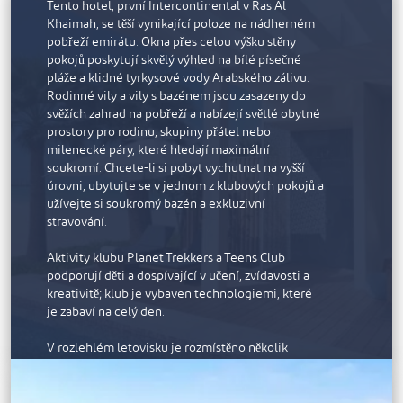
Tento hotel, první Intercontinental v Ras Al
Khaimah, se těší vynikající poloze na nádherném
pobřeží emirátu. Okna přes celou výšku stěny
pokojů poskytují skvělý výhled na bílé písečné
pláže a klidné tyrkysové vody Arabského zálivu.
Rodinné vily a vily s bazénem jsou zasazeny do
svěžích zahrad na pobřeží a nabízejí světlé obytné
prostory pro rodinu, skupiny přátel nebo
milenecké páry, které hledají maximální
soukromí. Chcete-li si pobyt vychutnat na vyšší
úrovni, ubytujte se v jednom z klubových pokojů a
užívejte si soukromý bazén a exkluzivní
stravování.
Aktivity klubu Planet Trekkers a Teens Club
podporují děti a dospívající v učení, zvídavosti a
kreativitě; klub je vybaven technologiemi, které
je zabaví na celý den.
V rozlehlém letovisku je rozmístěno několik
moderních restaurací. Můžete si vybrat NoHo,
podnik v newyorském stylu se zábavnými
společnými tácy a drinky připravenými