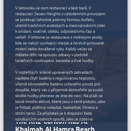
V letovisku je osm restaurací a šest barů. V
Vyberte si z 10 restaurací a salonků, které nabízejí
restauraci Seven Heights s celodenním provozem
prvotřídní mezinárodní kuchyni: Barevné arabské
se podávají lahodné pokrmy formou bufetu,
pokrmy v restauraci Marjan, steaky z masa, které
včetně tradičních arabských a mezinárodních jídel
prošlo suchým zráním, v restauraci Lexington Grill
k snídani, svačině, obědu, odpolednímu čaji a
inspirované New Yorkem, delikátní japonská jídla
večeři. Fishbone je restaurace s mořskými plody,
v sofistikované restauraci UMI nebo lehké saláty v
kde se nabízí vynikající mezze a čerstvě grilované
restauraci Azure na pláži.
místní nebo dovážené ryby. Každý večer se
K vybavení resortu patří nepřetržitě otevřené
můžete těšit na spoustu zábavy v podobě
fitness centrum, dva osvětlené tenisové kurty a
tanečních vystoupení, karaoke a živé hudby.
vodní sporty od wakeboardingu po potápění.
Elegantní lázně Waldorf Astoria Spa nabízejí
V rozlehlých, krásně upravených zahradách
bylinné koupele, floatační lůžka a blahodárné
najdete čtyři bazény s regulovanou teplotou,
procedury.
včetně obrovského bazénu určeného pouze pro
dospělé, který vás v příjemné atmosféře za zvuků
skvělé hudby přenese ze dne do noci. Na pláži se
koná mnoho aktivit, které jsou v ceně pobytu, jako
je fotbal, plážový volejbal, basketbal, fitness a
stolní tenis. Za příplatek je k dispozici řada
The Ritz-Carlton Ras Al
vzrušujících vodních sportů, jako je jízda na
kajaku, zábavná jízda na banánu a parasailing. Pro
Khaimah Al Hamra Beach
děti je připraven dětský klub s dostatkem aktivit,