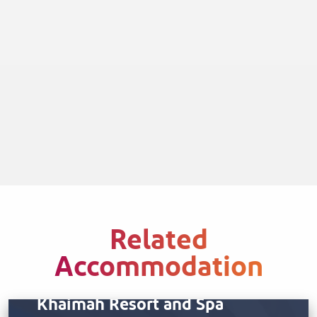
Related
Accommodation
InterContinental Ras Al
Khaimah Resort and Spa