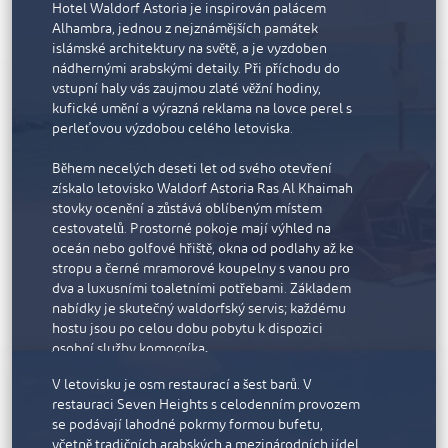
Hotel Waldorf Astoria je inspirován palácem
Alhambra, jednou z nejznámějších památek
islámské architektury na světě, a je vyzdoben
nádhernými arabskými detaily. Při příchodu do
Rixos Bab Al Bahr
vstupní haly vás zaujmou zlaté věžní hodiny,
kufické umění a výrazná reklama na lovce perel s
Rixos Bab Al Bahr je all-inclusive resort se 650
perleťovou výzdobou celého letoviska.
pokoji a apartmány, z nichž každý má balkon a
nádherný výhled na tyrkysové vody Arabského
Během necelých deseti let od svého otevření
moře. Každý z pokojů je poctou místnímu
získalo letovisko Waldorf Astoria Ras Al Khaimah
prostředí, interiéry jsou laděny do světle pískové,
stovky ocenění a zůstává oblíbeným místem
teplé bronzové a jemné šedé barvy s akcenty v
cestovatelů. Prostorné pokoje mají výhled na
odstínech smaragdově zelené. Některá prostorná
oceán nebo golfové hřiště, okna od podlahy až ke
apartmá chytře využívají prvky připomínající
stropu a černé mramorové koupelny s vanou pro
mashrabiyu, starobylou ozdobnou islámskou
dva a luxusními toaletními potřebami. Základem
zástěnu, která poskytuje naprosté soukromí. V
nabídky je skutečný waldorfský servis; každému
prostorných mramorem obložených koupelnách
hostu jsou po celou dobu pobytu k dispozici
jsou velké dešťové sprchy.
osobní služby komorníka.
V letovisku je osm restaurací a šest barů. V
Vyberte si z 10 restaurací a salonků, které nabízejí
restauraci Seven Heights s celodenním provozem
prvotřídní mezinárodní kuchyni: Barevné arabské
se podávají lahodné pokrmy formou bufetu,
pokrmy v restauraci Marjan, steaky z masa, které
včetně tradičních arabských a mezinárodních jídel