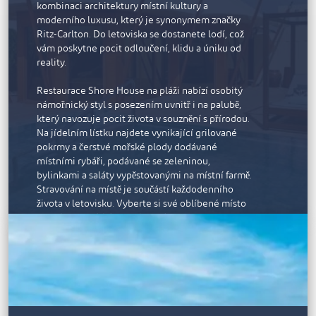
Klidné lázně Avitane mají různé zóny, kde si
kombinaci architektury místní kultury a
můžete dopřát péči o své tělo a duši a relaxovat v
moderního luxusu, který je synonymem značky
parní lázni a sauně. Lázně Avitane jsou oddělené
Ritz-Carlton. Do letoviska se dostanete lodí, což
pro muže a pro žen a podporují tak cudnost; každá
vám poskytne pocit odloučení, klidu a úniku od
část se může pochlubit odděleným soukromým
reality.
bazénem. Ledová fontána okamžitě stáhne kožní
póry a dodá vám pocit revitalizace. K dispozici je
Restaurace Shore House na pláži nabízí osobitý
rozsáhlá nabídka hýčkajících lázeňských a
námořnický styl s posezením uvnitř i na palubě,
wellness procedur, relaxačních ošetření obličeje a
který navozuje pocit života v souznění s přírodou.
těla a kosmetický salon.
Na jídelním lístku najdete vynikající grilované
pokrmy a čerstvé mořské plody dodávané
Můžete si prohlédnout promenádu v Al Marjanu,
místními rybáři, podávané se zeleninou,
která je posetá kavárnami a parky s lavičkami ve
bylinkami a saláty vypěstovanými na místní farmě.
stínu a umožňuje dokonalou projížďku na kole,
Stravování na místě je součástí každodenního
procházku při západu slunce, jogging nebo běh.
života v letovisku. Vyberte si své oblíbené místo
Pláže na obou stranách ostrova jsou pokryty bílým
na pláži, na blízkém soukromém ostrově nebo ve
pískem a nabízejí přístup k mělkým průzračným
své vile a kuchaři pro vás připraví kulinářskou
lagunám.
hostinu, zatímco budete pozorovat západ slunce
Hotel Rixos Bab Al Bahr se nachází pouhých pět
nad zálivem.
minut od vesnice Al Hamra s veškerými službami,
30 minut od města Ras Al Khaimah a 45 minut od
Soukromé pavilony s úchvatným výhledem na
Dubaje.
moře a Arabský záliv poskytují klidné prostředí