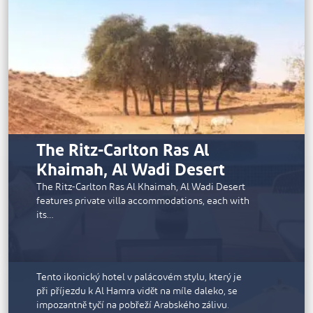
profesionálními baristy, bar Shasha Pool s
občerstvením pod širým nebem a skvělými
dýdžejskými rytmy nebo Levant & Nar, moderní
restauraci s jídly z Levanty. V letovisku je krásně
nasvícený klub zdraví, fitness studio a venkovní
tenisové kurty. Prostory pro pořádání akcí jsou
zality slunečním světlem a poskytují jedinečné
prostory pro intimní setkání, slavnostní večeře i
velkolepé oslavy. Otevření lázní pro veřejnost je
naplánováno na duben 2022.
The Ritz-Carlton Ras Al
Khaimah, Al Wadi Desert
The Ritz-Carlton Ras Al Khaimah, Al Wadi Desert
features private villa accommodations, each with
its…
Waldorf Astoria
Tento ikonický hotel v palácovém stylu, který je
při příjezdu k Al Hamra vidět na míle daleko, se
impozantně tyčí na pobřeží Arabského zálivu.