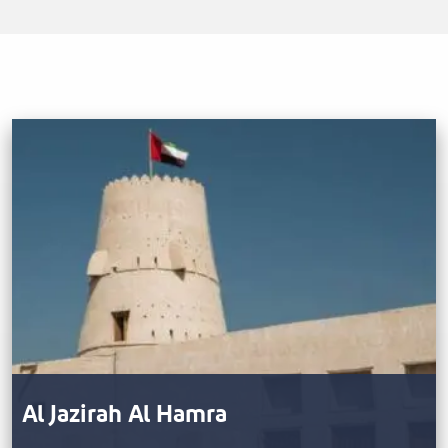
restauracích a la carte se podávají jídla asijské,
středovýchodní a evropské kuchyně. Boardwalk je
zábavná kavárna u bazénu, kde se po celý den
podává zdravé studené občerstvení.
Al Jazirah Al Hamra