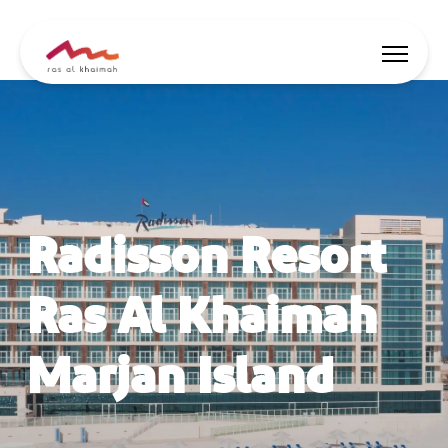
Nabídky
Nechte se inspirovat
Radisson Resort
Co dělat
Naplánujte si výlet
Ras Al Khaimah
Marjan Island
🇨🇿
CS
Události