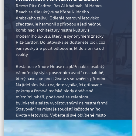
které je zabaví od svítání do soumraku. Děti mají k
Rezort Ritz-Carlton, Ras Al Khaimah, Al Hamra
dispozici vlastní bazén, tobogány a venkovní
Beach se tiše ukrývá na břehu klidného
hřiště.
Arabského zálivu. Odlehlé ostrovní letovisko
představuje harmonii s přírodou a jedinečnou
Klidné lázně Avitane mají různé zóny, kde si
kombinaci architektury místní kultury a
můžete dopřát péči o své tělo a duši a relaxovat v
moderního luxusu, který je synonymem značky
parní lázni a sauně. Lázně Avitane jsou oddělené
Ritz-Carlton. Do letoviska se dostanete lodí, což
pro muže a pro žen a podporují tak cudnost; každá
vám poskytne pocit odloučení, klidu a úniku od
část se může pochlubit odděleným soukromým
reality.
bazénem. Ledová fontána okamžitě stáhne kožní
póry a dodá vám pocit revitalizace. K dispozici je
Restaurace Shore House na pláži nabízí osobitý
rozsáhlá nabídka hýčkajících lázeňských a
námořnický styl s posezením uvnitř i na palubě,
wellness procedur, relaxačních ošetření obličeje a
který navozuje pocit života v souznění s přírodou.
těla a kosmetický salon.
Na jídelním lístku najdete vynikající grilované
pokrmy a čerstvé mořské plody dodávané
Můžete si prohlédnout promenádu v Al Marjanu,
místními rybáři, podávané se zeleninou,
která je posetá kavárnami a parky s lavičkami ve
bylinkami a saláty vypěstovanými na místní farmě.
stínu a umožňuje dokonalou projížďku na kole,
Stravování na místě je součástí každodenního
procházku při západu slunce, jogging nebo běh.
života v letovisku. Vyberte si své oblíbené místo
Pláže na obou stranách ostrova jsou pokryty bílým
na pláži, na blízkém soukromém ostrově nebo ve
pískem a nabízejí přístup k mělkým průzračným
své vile a kuchaři pro vás připraví kulinářskou
lagunám.
hostinu, zatímco budete pozorovat západ slunce