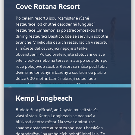
pro lázeňské procedury v přírodě. Terapeuti
Cove Rotana Resort
pracují s luxusními značkami ESPA a Natura Bissé,
které využívají energii moře a dopřejí vám
Po celém resortu jsou rozmístěné různé
příjemné odpoledne plné hýčkání. K dispozici je
restaurace, od chutné celodenně fungující
také fitness centrum se základními potřebami
restaurace Cinnamon až po středomořskou fine
včetně posilovacích strojů a crossového trenažéru.
dining restauraci Basilico, kde se servírují sobotní
brunche. V několika dalších restauracích v resortu
si můžete dát osvěžující nápoje a lehké
občerstvení. Pokud preferujete stolování ve své
vile, v pokoji nebo na terase, máte po celý den po
ruce pokojovou službu. Resort se může pochlubit
dvěma nekonečnými bazény a soukromou pláží o
délce 600 metrů. Lázně nabízejí celou řadu
procedur i vstup do sauny a páry. V nabídce
nechybí ani pravidelná zábava pro rodiny s dětmi,
Kemp Longbeach
nabídka vodních sportů, dětský bazén a celá řada
fitness aktivit.
Budete žít v přírodě, aniž byste museli stavět
vlastní stan. Kemp Longbeach se nachází v
blízkosti centra města. Na sever emirátu se
snadno dostanete autem za spoustou horských
dobrodružství na vrcholcích pohoří Jebel Jais. Ze