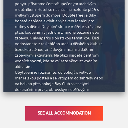
pobytu přivítáme čerstvě upečeným arabským
a zahrají si na kalimbu, tradiční zimbabwský
moučníkem. Hotel se nachází na rozlehlé pláži s
hudební nástroj. V nabídce je také spousta aktivit
mělkým vstupem do moře. DoubleTree je díky
zaměřených na rozvoj ducha, jako je jóga při
bohaté nabídce aktivit a vybavení ideální pro
východu slunce, lukostřelba, výroba keramiky
rodiny s dětmi. Dny plné slunce můžete strávit na
nebo ruční vyšívání.
pláži, koupáním v jednom z mnoha bazénů nebo
zábavou v akvaparku s pirátskou tématikou. Děti
nedostanete z rozlehlého areálu dětského klubu s
lezeckou stěnou, arkádovými hrami a dalšími
zábavnými aktivitami. Na pláži najdete centrum
vodních sportů, kde se můžete věnovat vodním
aktivitám.
Ubytování je rozmanité, od pokojů s velkou
manželskou postelí a se vstupem do zahrady nebo
na balkon přes pokoje Bay Club s veselými
dekoračními prvky, obrovskými dešťovými
sprchami a vanou až po pokoje Bay Club King s
přímým vstupem na pláž.
V hotelu je působivá nabídka gastronomických
zařízení, včetně restaurace Vespa s chutnými
SEE ALL ACCOMMODATION
italskými pokrmy, která je otevřená každý večer a
v sobotu nabízí věhlasný brunch. V dalších třech