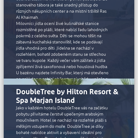
stanového tábora je také snadný přístup do
různých nákupních center a na místní tržiště Ras
Al Khaimah.
Milovníci jídla ocení živé kulinářské stanice
rozmístěné po pláži, které nabízí řadu lahodných
pokrmů z celého světa. Děti se mohou těšit na
zábavná kuchařská stanoviště, kde se podávají
jídla vhodná pro děti. Jídelna se nachází v
rozlehlém, bohatě zdobeném stanu se střechou
ve tvaru kupole. Každý večer vám zážitek z jídla
zpříjemní živá saxofonová nebo houslová hudba.
U bazénu najdete Infinity Bar, který má otevřeno
po celý den a nabízí občerstvení, obědy, večeře a
nápoje.
DoubleTree by Hilton Resort &
K dispozici je celá řada aktivit spojených s
Spa Marjan Island
kempováním a dalších oblíbených činností včetně
stolního tenisu, boccie, badmintonu a volejbalu.
Jako v každém hotelu DoubleTree vás na začátku
Děti si užijí pouštění draků, naučí se pár kroků salsy
pobytu přivítáme čerstvě upečeným arabským
a zahrají si na kalimbu, tradiční zimbabwský
moučníkem. Hotel se nachází na rozlehlé pláži s
hudební nástroj. V nabídce je také spousta aktivit
mělkým vstupem do moře. DoubleTree je díky
zaměřených na rozvoj ducha, jako je jóga při
bohaté nabídce aktivit a vybavení ideální pro
východu slunce, lukostřelba, výroba keramiky