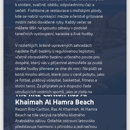
prošlo suchým zráním, v restauraci Lexington Grill
k snídani, svačině, obědu, odpolednímu čaji a
inspirované New Yorkem, delikátní japonská jídla
večeři. Fishbone je restaurace s mořskými plody,
v sofistikované restauraci UMI nebo lehké saláty v
kde se nabízí vynikající mezze a čerstvě grilované
restauraci Azure na pláži.
místní nebo dovážené ryby. Každý večer se
K vybavení resortu patří nepřetržitě otevřené
můžete těšit na spoustu zábavy v podobě
fitness centrum, dva osvětlené tenisové kurty a
tanečních vystoupení, karaoke a živé hudby.
vodní sporty od wakeboardingu po potápění.
Elegantní lázně Waldorf Astoria Spa nabízejí
V rozlehlých, krásně upravených zahradách
bylinné koupele, floatační lůžka a blahodárné
najdete čtyři bazény s regulovanou teplotou,
procedury.
včetně obrovského bazénu určeného pouze pro
dospělé, který vás v příjemné atmosféře za zvuků
skvělé hudby přenese ze dne do noci. Na pláži se
koná mnoho aktivit, které jsou v ceně pobytu, jako
je fotbal, plážový volejbal, basketbal, fitness a
stolní tenis. Za příplatek je k dispozici řada
The Ritz-Carlton Ras Al
vzrušujících vodních sportů, jako je jízda na
kajaku, zábavná jízda na banánu a parasailing. Pro
Khaimah Al Hamra Beach
děti je připraven dětský klub s dostatkem aktivit,
které je zabaví od svítání do soumraku. Děti mají k
Rezort Ritz-Carlton, Ras Al Khaimah, Al Hamra
dispozici vlastní bazén, tobogány a venkovní
Beach se tiše ukrývá na břehu klidného
hřiště.
Arabského zálivu. Odlehlé ostrovní letovisko
představuje harmonii s přírodou a jedinečnou