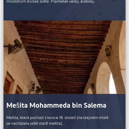
množstvím divoké zvěře. Plameňák velký, arabsky…
Mešita Mohammeda bin Salema
Mešita, která pochází z konce 18. století (na stejném místě
se nacházela ještě starší mešita),…