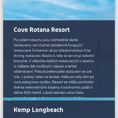
Hotel Rixos Bab Al Bahr se nachází pouhých pět
nad zálivem.
minut od vesnice Al Hamra s veškerými službami,
30 minut od města Ras Al Khaimah a 45 minut od
Soukromé pavilony s úchvatným výhledem na
Dubaje.
moře a Arabský záliv poskytují klidné prostředí
pro lázeňské procedury v přírodě. Terapeuti
Cove Rotana Resort
pracují s luxusními značkami ESPA a Natura Bissé,
které využívají energii moře a dopřejí vám
Po celém resortu jsou rozmístěné různé
příjemné odpoledne plné hýčkání. K dispozici je
restaurace, od chutné celodenně fungující
také fitness centrum se základními potřebami
restaurace Cinnamon až po středomořskou fine
včetně posilovacích strojů a crossového trenažéru.
dining restauraci Basilico, kde se servírují sobotní
brunche. V několika dalších restauracích v resortu
si můžete dát osvěžující nápoje a lehké
občerstvení. Pokud preferujete stolování ve své
vile, v pokoji nebo na terase, máte po celý den po
ruce pokojovou službu. Resort se může pochlubit
dvěma nekonečnými bazény a soukromou pláží o
délce 600 metrů. Lázně nabízejí celou řadu
procedur i vstup do sauny a páry. V nabídce
nechybí ani pravidelná zábava pro rodiny s dětmi,
Kemp Longbeach
nabídka vodních sportů, dětský bazén a celá řada
fitness aktivit.