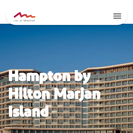
Angebote
Inspiriert werden
Hampton by
Wo übernachten
Dinge zu tun
Hilton Marjan
Reise planen
Island
🇩🇪
DE
Events
Suche