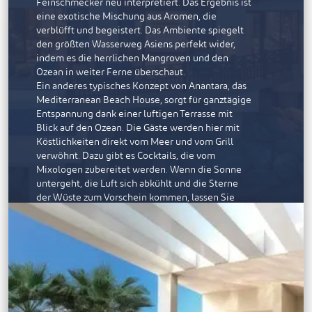
Feinschmecker neu interpretiert. Das Ergebnis ist
eine exotische Mischung aus Aromen, die
verblüfft und begeistert. Das Ambiente spiegelt
den größten Wasserweg Asiens perfekt wider,
indem es die herrlichen Mangroven und den
Ozean in weiter Ferne überschaut.
Ein anderes typisches Konzept von Anantara, das
Mediterranean Beach House, sorgt für ganztägige
Entspannung dank einer luftigen Terrasse mit
Blick auf den Ozean. Die Gäste werden hier mit
Köstlichkeiten direkt vom Meer und vom Grill
verwöhnt. Dazu gibt es Cocktails, die vom
Mixologen zubereitet werden. Wenn die Sonne
untergeht, die Luft sich abkühlt und die Sterne
der Wüste zum Vorschein kommen, lassen Sie
den Abend bei DJ-Beats und einer Shisha
gemütlich ausklingen.
FREIZEITMÖGLICHKEITEN
Das Resort bietet erstklassige Einrichtungen wie
einen Pool, einen Fitnessraum, einen Yoga-
Pavillon, Kinder- und Jugendclubs und einen
Padel- Court. Da das Resort auf drei Seiten von