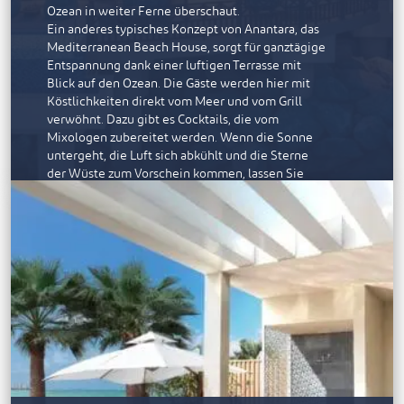
Ozean in weiter Ferne überschaut.
Ein anderes typisches Konzept von Anantara, das
Mediterranean Beach House, sorgt für ganztägige
Entspannung dank einer luftigen Terrasse mit
Blick auf den Ozean. Die Gäste werden hier mit
Köstlichkeiten direkt vom Meer und vom Grill
verwöhnt. Dazu gibt es Cocktails, die vom
Mixologen zubereitet werden. Wenn die Sonne
untergeht, die Luft sich abkühlt und die Sterne
der Wüste zum Vorschein kommen, lassen Sie
den Abend bei DJ-Beats und einer Shisha
gemütlich ausklingen.
FREIZEITMÖGLICHKEITEN
Das Resort bietet erstklassige Einrichtungen wie
einen Pool, einen Fitnessraum, einen Yoga-
Pavillon, Kinder- und Jugendclubs und einen
Padel- Court. Da das Resort auf drei Seiten von
Wasser umgeben ist, sind die Möglichkeiten für
Meeresabenteuer grenzenlos, angefangen vom
ruhigen Kajakfahren inmitten der Mangroven bis
hin zu einer Fahrt mit einer Luxusyacht, um nach