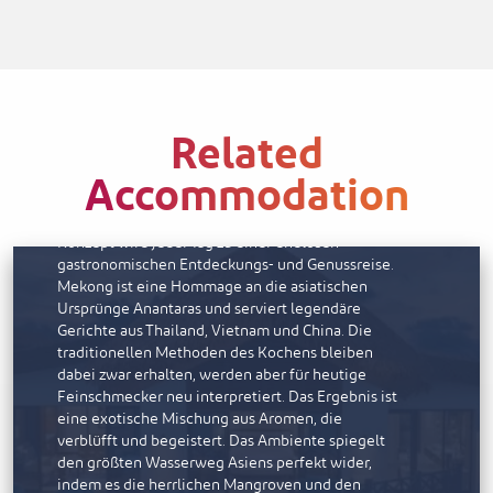
Sternenhimmel speisen können, bis hin zur
großzügigen royalen Villa mit atemberaubendem
Blick auf den Horizont. Alle Unterbringungen
bieten jeden erdenklichen Luxus und einen
aufmerksamen Kundenservice durch einen
Hausherren, der das Erlebnis perfektioniert.
Related
SPEISEANGEBOT
Accommodation
Mit den sechs Restaurants und Bars des Resorts
sowie den Speisemöglichkeiten auf dem Zimmer
und dem für Anantara typischen Privatdinner-
Konzept wird jeder Tag zu einer endlosen
gastronomischen Entdeckungs- und Genussreise.
Mekong ist eine Hommage an die asiatischen
Ursprünge Anantaras und serviert legendäre
Gerichte aus Thailand, Vietnam und China. Die
traditionellen Methoden des Kochens bleiben
dabei zwar erhalten, werden aber für heutige
Feinschmecker neu interpretiert. Das Ergebnis ist
eine exotische Mischung aus Aromen, die
verblüfft und begeistert. Das Ambiente spiegelt
den größten Wasserweg Asiens perfekt wider,
indem es die herrlichen Mangroven und den