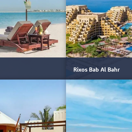
Rixos Bab Al Bahr
 Ras Al Khaimah quanto o…
O impressionante resort de fren
Egito, uma…