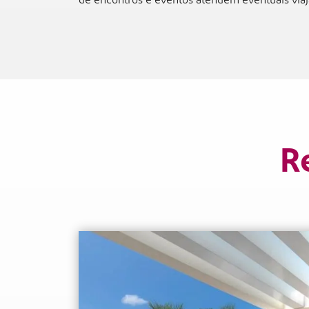
de encontros e eventos atendem eventuais viaj
R