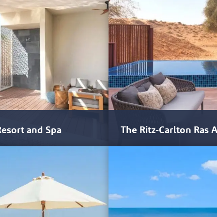
Resort and Spa
The Ritz-Carlton Ras 
mah é o primeiro hotel de luxo…
Ras Al Khaimah é um destino co
experiências autênticas de…