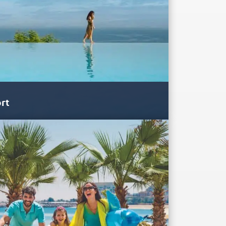
rt
 Rotana Resort exala a atmosfera do mar