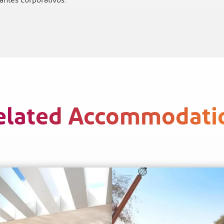
antes corporativos.
elated Accommodati