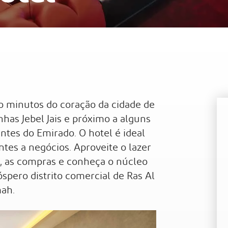
Al
Waldorf Astoria Ras Al Khaimah
Sof
o minutos do coração da cidade de
has Jebel Jais e próximo a alguns
antes do Emirado. O hotel é ideal
ntes a negócios. Aproveite o lazer
a, as compras e conheça o núcleo
spero distrito comercial de Ras Al
ah.