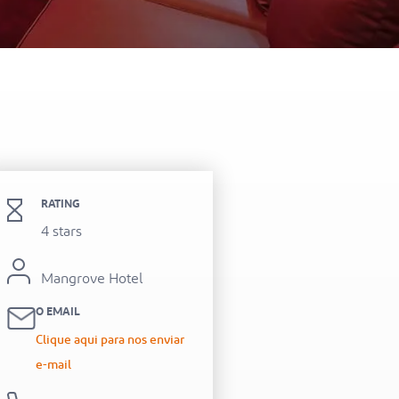
itel Al Hamra Beach Resort
RATING
4 stars
Mangrove Hotel
O EMAIL
Clique aqui para nos enviar
e-mail