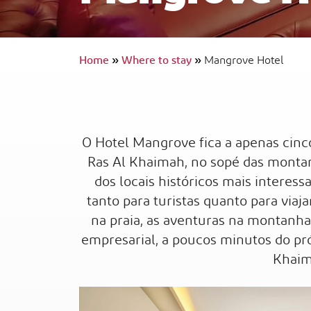
Home
»
Where to stay
»
Mangrove Hotel
InterContinental Ras Al Khaimah Mina 
Arab Resort & Spa
Viagem Acessível
O Hotel Mangrove fica a apenas cinc
Ras Al Khaimah, no sopé das montan
dos locais históricos mais interess
tanto para turistas quanto para viaja
na praia, as aventuras na montanh
empresarial, a poucos minutos do pró
Khaim