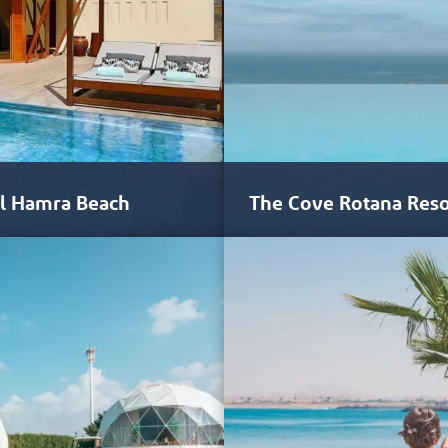
Al Hamra Beach
The Cove Rotana Reso
mah, é um resort
O projeto arquitetônico do Cove
mediterrâneo. Suas vilas…