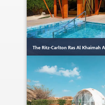
The Ritz-Carlton Ras Al Khaimah 
O Ritz-Carlton na Al Hamra Beach em Ras Al Khai
completamente isolado,…