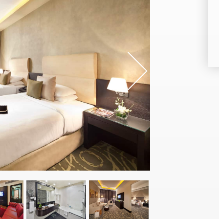
s
Nex