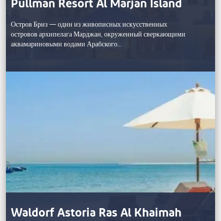
Pullman Resort Al Marjan Island
Остров Бриз — один из живописных искусственных
островов архипелага Марджан, окруженный сверкающими
аквамариновыми водами Арабского…
Waldorf Astoria Ras Al Khaimah