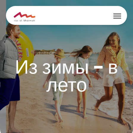
Скидки
Вдохновись
Из зимы – в
Где остановиться
лето
Чем заняться
Спланируй тур
🇷🇺
RU
События
Поиск