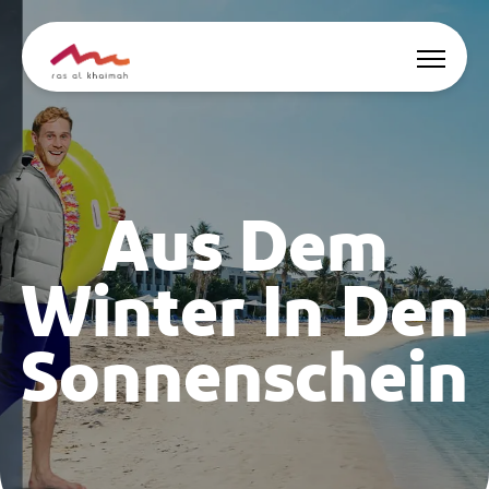
Angebote
Inspiriert werden
Aus Dem
Wo übernachten
Winter In Den
Dinge zu tun
Sonnenschein
Reise planen
🇩🇪
DE
Events
Suche