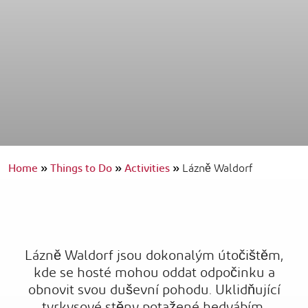
Home
»
Things to Do
»
Activities
»
Lázně Waldorf
Lázně Waldorf jsou dokonalým útočištěm,
kde se hosté mohou oddat odpočinku a
obnovit svou duševní pohodu. Uklidňující
tyrkysové stěny potažené hedvábím,