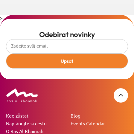
>
Odebírat novinky
Upsat
Kde zůstat
Blog
Naplánujte si cestu
Events Calendar
O Ras Al Khaimah