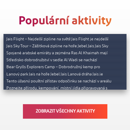
Populární aktivity
Jais Flight – nejdelší zipline na světě
Jais Sky Tour
Suwaidi Pearls
Jais Flight – Nejdelší zipline na světě Jais Flight je nejdelší
Středisko dobrodružství v sedle Al
zipline na světě, měří…
Jais Sky Tour – Zážitková zipline na hoře Jebel Jais Jais Sky
Wadi
Tour provede odvážné…
Bear Grylls Explorers Camp
Spojené arabské emiráty a zejména Ras Al Khaimah mají
mimořádnou historii lovců perel, která sahá…
Lanová dráha Jais
Středisko dobrodružství v sedle Al Wadi se nachází
uprostřed červených dun pouštní oblasti Ras Al…
Sonara Camp Al Wadi
Bear Grylls Explorers Camp – Dobrodružný kemp pro
odvážné průzkumníky Bear Grylls Explorers Camp se…
Camp 1770
Lanový park Jais na hoře Jebel Jais Lanová dráha Jais je
zábavná a interaktivní aktivita…
Tento úžasný pouštní přístav odpočinku se nachází v areálu
hotelu Ritz Carlton Al Wadi, postaveného…
Poznejte přírodu, kempování, místní jídla připravovaná s
ohledem na udržitelnost a prožijte splynutí s přírodou.…
ZOBRAZIT VŠECHNY AKTIVITY