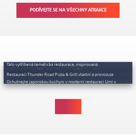
PODÍVEJTE SE NA VŠECHNY ATRAKCE
Lexington Grill
Thunder Road Pizza & Grill
Tato vytříbená tematická restaurace, inspirovaná
Umi
nejextravagantnějšími steakhousy v USA a proslulou
Restauraci Thunder Road Pizza & Grill vlastní a provozuje
Lexington Avenue v New…
italská rodina, takže v ní zaručeně…
Ochutnejte japonskou kuchyni v moderní restauraci Umi v
prvním patře hotelu Waldorf Astoria. Zajděte si…