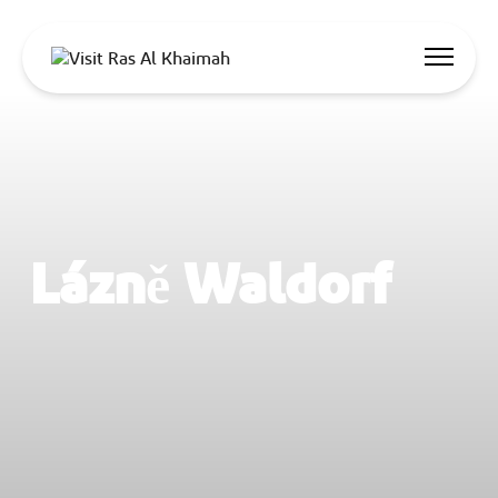
Nabídky
Nechte se inspirovat
Co dělat
Lázně Waldorf
Naplánujte si výlet
🇨🇿
CS
Události