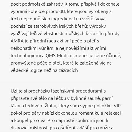
pocit podmořské zahrady. K tomu přispívá i dokonale
vybraná kolekce produktů, které jsou vyrobeny z
těch nejcennějších ingrediencí na světě. Voya
pochází ze starobylých irských břehů; výrobky
využívají léčivé vlastnosti mořských řas a sílu přírody.
AMRA je přírodní řada aktivní péče o pleť s
nejbohatšími vůněmi a nejnovějšími aktivními
technologiemi a QMS Medicosmetics je série účinné,
promyšlené péče o pleť, která je založená víc na
vědecké logice než na zázracích.
Užijte si procházku lázeňskými procedurami a
připravte své tělo na léčbu v bylinné sauně, parní
lázni a ledovém žlabu, který vám vypne pokožku. VIP
pokoj pro páry nabízí dokonalou romantiku a relaxaci
a koupel pro dva. Pro naprosté soukromí jsou k
dispozici místnosti pro ošetření zvlášť pro muže a