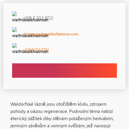
+971 7 203 5722
rktwa.spa@waldorfastoria.com
+971 7 203 5722
Waldorfské lázně jsou útočištěm klidu, zdrojem
pohody a oázou regenerace. Podvodní téma nabízí
éterický zážitek díky stěnám potaženým hedvábím,
jemným závěsům a vonným svíčkám, jež navozují