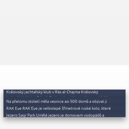
Nábřeží Al Hamra
Al Jazirah Al Hamra
Královský jachtařský klub v Rás al-Chajma Královský
Al Qawasim Corniche
jachtařský klub v Rás al-Chajma, který lze najít na pobřeží,
Park Saqr
Na přelomu století měla vesnice asi 500 domů a obýval ji
…
kmen Zaabů. Šejk Rajib…
RAK Eye RAK Eye je velkolepé 37metrové ruské kolo, které
nabízí mimořádný výhled na Velkou…
Jezero Saqr Park Umělé jezero je domovem vodopádů a
velmi příjemných rodinných šlapadel, která si…