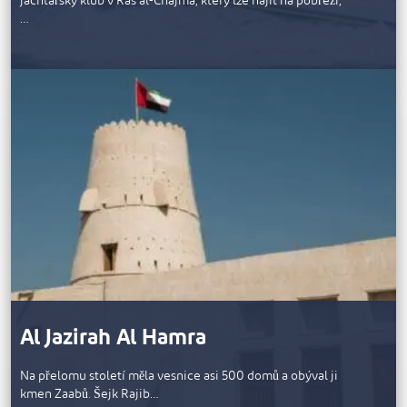
jachtařský klub v Rás al-Chajma, který lze najít na pobřeží,
…
Al Jazirah Al Hamra
Na přelomu století měla vesnice asi 500 domů a obýval ji
kmen Zaabů. Šejk Rajib…