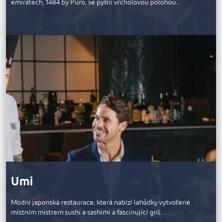
emirátech, 1484 by Puro, se pyšní vrcholovou polohou…
Umi
Módní japonská restaurace, která nabízí lahůdky vytvořené
místním mistrem sushi a sashimi a fascinující gril…