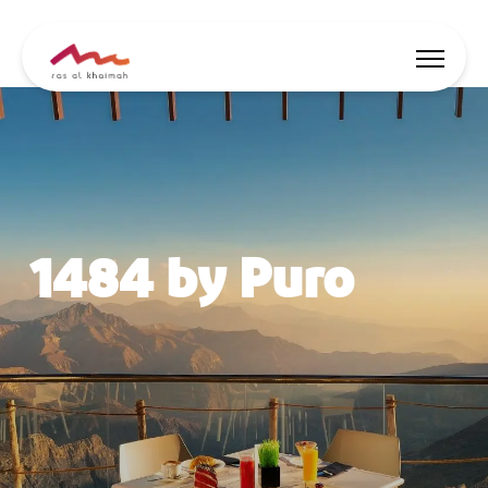
Nabídky
Nechte se inspirovat
1484 by Puro
Co dělat
Naplánujte si výlet
🇨🇿
CS
Události