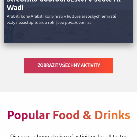
Wadi
Arabští koně Arabští koně hráli v kultuře arabských emirátů
vždy nezastupitelnou roli. Jsou považováni za…
ZOBRAZIT VŠECHNY AKTIVITY
Popular Food & Drinks
Discover a huge choice of activities for all tastes