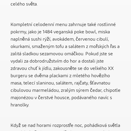
celého světa.
Kompletní celodenní menu zahrnuje také rostlinné
pokrmy, jako je 1484 veganská poke bowl, miska
naplněná sushi rýží, avokádem, červenou cibulí,
okurkami, smaženým tofu a salátem z mořských řas a
zalitá sladkou sezamovou omáčkou. Pokud jste se
vydali za dobrodružstvím do hor a dostali jste
zdravou chuť k jídlu, zakousněte se do velkého XX
burgeru se dvěma plackami z mletého hovězího
masa, telecí slaninou, salátem, rajčaty, šťavnatou
cibulovou marmeládou, zralým sýrem čedar, chipotle
majonézou v čerstvé housce, podávaného navíc s
hranolky.
Když se nad horami rozprostře noc, pohádková světla