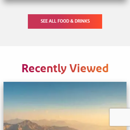
SEE ALL FOOD & DRINKS
Recently Viewed