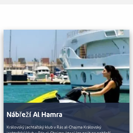
Nábřeží Al Hamra
Královský jachtařský klub v Rás al-Chajma Královský