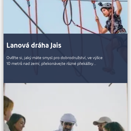
Lanová dráha Jais
Ověřte si, jaký máte smysl pro dobrodružství, ve výšce
10 metrů nad zemí, překonávejte různé překážky…