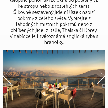
tajuplné pohoří skrze okna od podlahy až
ke stropu nebo z rozlehlých teras.
Šikovně sestavený jídelní lístek nabízí
pokrmy z celého světa. Vybírejte z
lahodných místních pokrmů nebo z
oblíbených jídel z Itálie, Thajska či Korey.
V nabídce je i světoznámá anglická ryba s
hranolky.
Previous