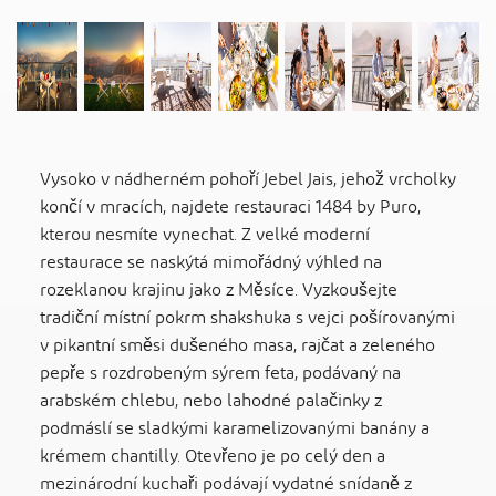
Vysoko v nádherném pohoří Jebel Jais, jehož vrcholky
končí v mracích, najdete restauraci 1484 by Puro,
kterou nesmíte vynechat. Z velké moderní
restaurace se naskýtá mimořádný výhled na
rozeklanou krajinu jako z Měsíce. Vyzkoušejte
tradiční místní pokrm shakshuka s vejci pošírovanými
v pikantní směsi dušeného masa, rajčat a zeleného
pepře s rozdrobeným sýrem feta, podávaný na
arabském chlebu, nebo lahodné palačinky z
podmáslí se sladkými karamelizovanými banány a
krémem chantilly. Otevřeno je po celý den a
mezinárodní kuchaři podávají vydatné snídaně z