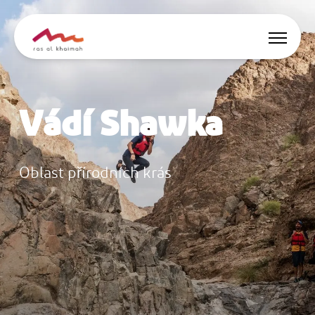
Nabídky
Vádí Shawka
Nechte se inspirovat
Co dělat
Oblast přírodních krás
Naplánujte si výlet
🇨🇿
CS
Události