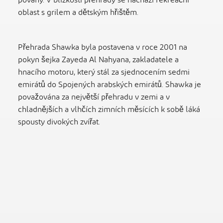
povahy. V blízkosti přehrady se nachází rekreační
oblast s grilem a dětským hřištěm.
Přehrada Shawka byla postavena v roce 2001 na
pokyn šejka Zayeda Al Nahyana, zakladatele a
hnacího motoru, který stál za sjednocením sedmi
emirátů do Spojených arabských emirátů. Shawka je
považována za největší přehradu v zemi a v
chladnějších a vlhčích zimních měsících k sobě láká
spousty divokých zvířat.