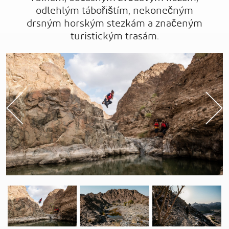
odlehlým tábořištím, nekonečným
drsným horským stezkám a značeným
turistickým trasám.
Previous