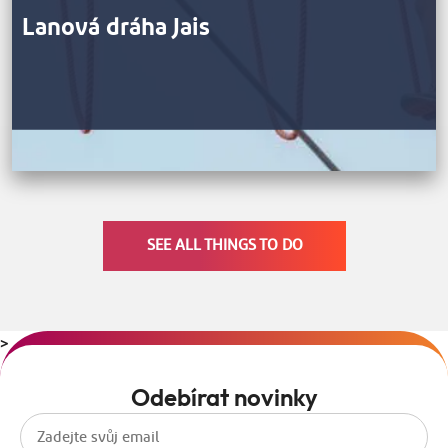
Lanová dráha Jais
SEE ALL THINGS TO DO
>
Odebírat novinky