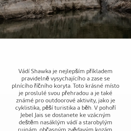
Vádí Shawka je nejlepším příkladem
pravidelně vysychajícího a zase se
plnícího říčního koryta. Toto krásné místo
je proslulé svou přehradou a je také
známé pro outdoorové aktivity, jako je
cyklistika, pěší turistika a běh. V pohoří
Jebel Jais se dostanete ke vzácným
deštěm nasáklým vádí a starobylým
ruinám, občasným zvědavým kozám,