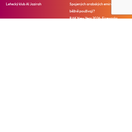
Letecký klub Al Jazirah
Spojených arabských emirátech
běžně používají?
RAK New Year 2026: Fireworks,
Festivities and More
Blog
Tour Guides
Events Calendar
Ochrana osobních údajů
Podmínky používání
Find us on
Ⓒ 2025 Ras Al Khaimah Tourism Development Authority