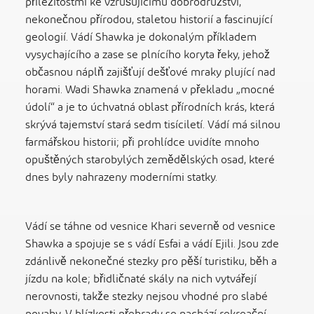
příležitostmi ke vzrušujícímu dobrodružství,
nekonečnou přírodou, staletou historií a fascinující
geologií. Vádí Shawka je dokonalým příkladem
vysychajícího a zase se plnícího koryta řeky, jehož
občasnou náplň zajišťují dešťové mraky plující nad
horami. Wadi Shawka znamená v překladu „mocné
údolí“ a je to úchvatná oblast přírodních krás, která
skrývá tajemství stará sedm tisíciletí. Vádí má silnou
farmářskou historii; při prohlídce uvidíte mnoho
opuštěných starobylých zemědělských osad, které
dnes byly nahrazeny moderními statky.
Vádí se táhne od vesnice Khari severně od vesnice
Shawka a spojuje se s vádí Esfai a vádí Ejili. Jsou zde
zdánlivě nekonečné stezky pro pěší turistiku, běh a
jízdu na kole; břidličnaté skály na nich vytvářejí
nerovnosti, takže stezky nejsou vhodné pro slabé