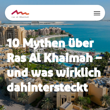
Angebote
10 Mythen über
Inspiriert werden
Ras Al Khaimah –
Wo übernachten
und was wirklich
Dinge zu tun
dahintersteckt
Reise planen
🇩🇪
DE
Events
Suche