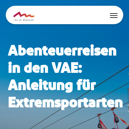
Angebote
Abenteuerreisen
Inspiriert werden
in den VAE:
Wo übernachten
Anleitung für
Dinge zu tun
Extremsportarten
Reise planen
🇩🇪
DE
Events
Suche