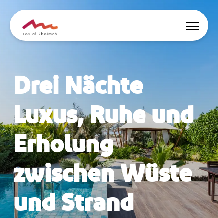
Angebote
Drei Nächte
Inspiriert werden
Luxus, Ruhe und
Wo übernachten
Erholung
Dinge zu tun
zwischen Wüste
Reise planen
und Strand
🇩🇪
DE
Events
Suche