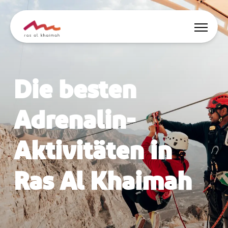
Angebote
Die besten
Inspiriert werden
Adrenalin-
Wo übernachten
Aktivitäten in
Dinge zu tun
Ras Al Khaimah
Reise planen
🇩🇪
DE
Events
Suche