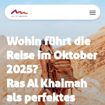
Angebote
Wohin führt die
Inspiriert werden
Reise im Oktober
Wo übernachten
2025?
Dinge zu tun
Ras Al Khaimah
Reise planen
als perfektes
🇩🇪
DE
Events
Suche