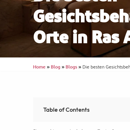
Gesichtsbe
Orte in Ras
InterContinental Ras Al Khaimah Resor
and Spa
Barrierefreies Reisen
Home
»
Blog
»
Blogs
»
Die besten Gesichtsbe
Table of Contents