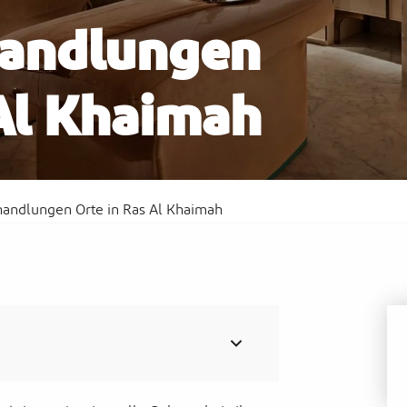
handlungen
 Al Khaimah
t
Waldorf Astoria Ras Al Khaimah
Sof
handlungen Orte in Ras Al Khaimah