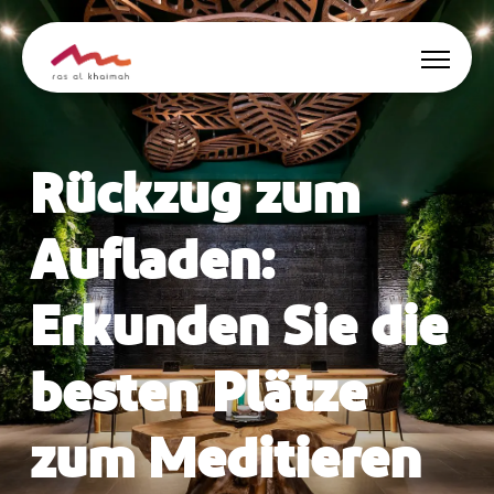
Angebote
Rückzug zum
Inspiriert werden
Aufladen:
Wo übernachten
Erkunden Sie die
Dinge zu tun
besten Plätze
Reise planen
zum Meditieren
🇩🇪
DE
Events
Suche