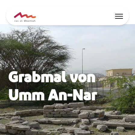
Angebote
Inspiriert werden
Grabmal von
Wo übernachten
Dinge zu tun
Umm An-Nar
Reise planen
🇩🇪
DE
Events
Suche