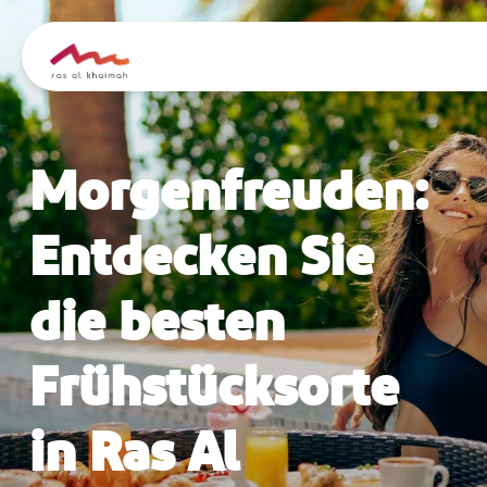
Angebote
Morgenfreuden:
Inspiriert werden
Entdecken Sie
Wo übernachten
die besten
Dinge zu tun
Frühstücksorte
Reise planen
in Ras Al
🇩🇪
DE
Events